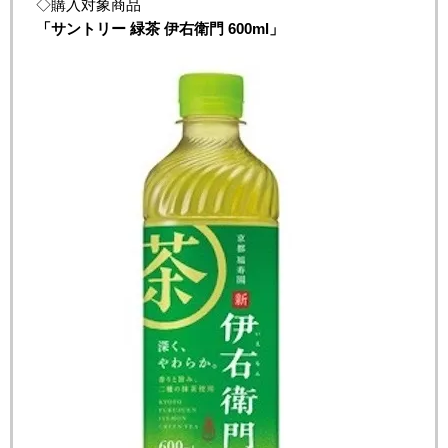
◇購入対象商品
「
サントリー
緑茶
伊右衛門
600ml
」