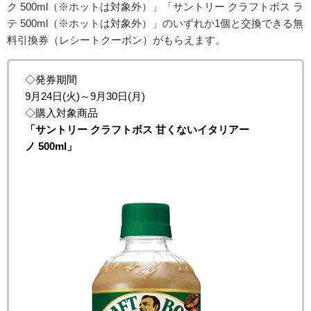
ク
500ml（
※ホットは対象外）
」「
サントリー
クラフトボス
ラ
テ
500ml（
※ホットは対象外）
」の
いずれか1個と交換できる
無
料引換券
（レシートクーポン）
がもらえます。
◇発券期間
9月24日(火)～9月30日(月)
◇購入対象商品
「サントリー クラフトボス 甘くないイタリアー
ノ 500ml」