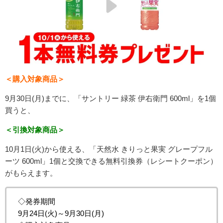
＜購入対象商品＞
9月30日(月)までに、「
サントリー
緑茶
伊右衛門
600ml
」を1個
買うと、
＜引換対象商品＞
10月1日(火)から使える、「
天然水
きりっと果実
グレープフル
ーツ
600ml
」
1個と交換できる
無料引換券
（レシートクーポン）
がもらえます。
◇発券期間
9月24日(火)～9月30日(月)