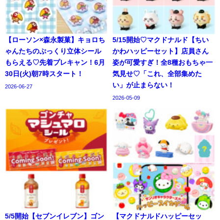
【ローソン×森永製菓】キョロち
5/15開始♡マクドナルド【ちい
ゃんたちのぷっくり立体シール
かわハッピーセット】店員さん
もらえる♡先着プレキャン！6月
姿が可愛すぎ！全8種おもちゃ一
30日(火)朝7時スタート！
気見せ♡「これ、全部集めた
い」が止まらない！
2026-06-27
2026-05-09
5/5開始【セブンイレブン】ゴン
【マクドナルドハッピーセッ