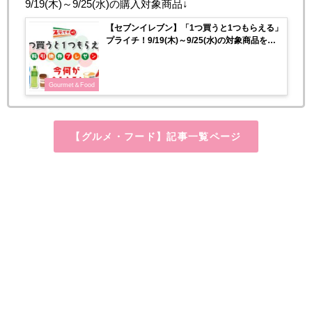
9/19(木)～9/25(水)の購入対象商品↓
【セブンイレブン】「1つ買うと1つもらえる」
プライチ！9/19(木)～9/25(水)の対象商品をチ
ェック♡
Gourmet＆Food
【グルメ・フード】記事一覧ページ