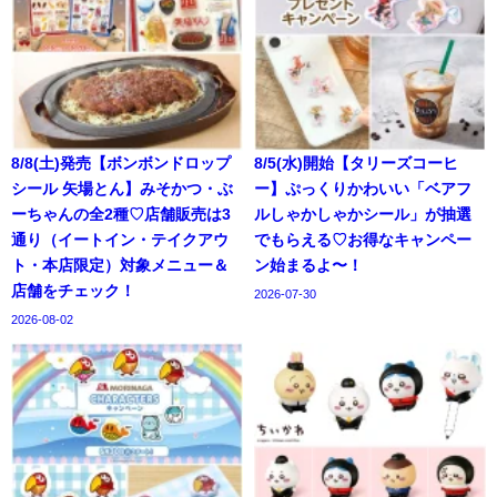
8/8(土)発売【ボンボンドロップ
8/5(水)開始【タリーズコーヒ
シール 矢場とん】みそかつ・ぶ
ー】ぷっくりかわいい「ベアフ
ーちゃんの全2種♡店舗販売は3
ルしゃかしゃかシール」が抽選
通り（イートイン・テイクアウ
でもらえる♡お得なキャンペー
ト・本店限定）対象メニュー＆
ン始まるよ〜！
店舗をチェック！
2026-07-30
2026-08-02