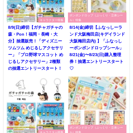
ボンボンドロップ（ぷっくり・立体シー
キャラクター特集
ル）特集
8/9(日)締切【ガチャガチャの
8/14(金)締切【ふなっしーラ
森・Pon！福岡・長崎・大
ンド大阪梅田店(キデイランド
分】抽選販売！「ディズニー
大阪梅田店内) 】「ふなっし
ツムツム めじるしアクセサリ
ーボンボンドロップシール」
ー」「プロ野球マスコット め
8/21(金)〜8/23(日)購入整理
じるしアクセサリー」2種類
券！抽選エントリースタート
の抽選エントリースタート！
♡
ボンボンドロップ（ぷっくり・立体シー
キャラクター特集
ル）特集