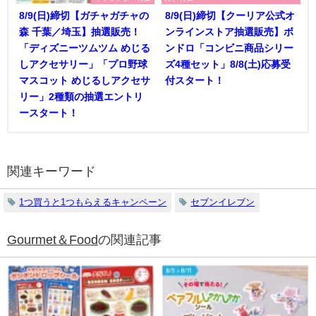
8/9(日)締切【ガチャガチャの
8/9(日)締切【クーリア公式オ
森 千葉／埼玉】抽選販売！
ンラインストア抽選販売】ボ
「ディズニーツムツム めじる
ンドロ「コンビニ商品シリー
しアクセサリー」「プロ野球
ズ4種セット」8/8(土)応募受
マスコット めじるしアクセサ
付スタート！
リー」2種類の抽選エントリ
ースタート！
関連キーワード
1つ買うと1つもらえるキャンペーン
セブンイレブン
Gourmet＆Food
の関連記事