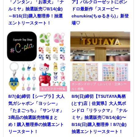
「ノンタン」「お茶犬」「ナ
ア】パルクローゼットにボン
ルミヤ」抽選販売♡8/14(金)
ドロ最新作「スヌーピー
～8/16(日)購入整理券！抽選
churukira(ちゅるきら)」新登
エントリースタート！
場♡
ボンボンドロップ（ぷっくり・立体シー
キャラクター特集
ル）特集
8/7(金)締切【シープラ】大人
8/9(日)締切【TSUTAYA鳥栖
気ガシャポン「ヨッシー」
(とす)店｜佐賀県】大人気ボ
「たまごっち」「サンリオ」
ンドロ「リラックマ」「ナル
3商品の抽選販売情報まと
ミヤ」抽選販売♡8/14(金)〜
め！購入整理券の抽選エント
8/16(日)購入整理券！8/7(金)
リースタート！
抽選エントリースタート！