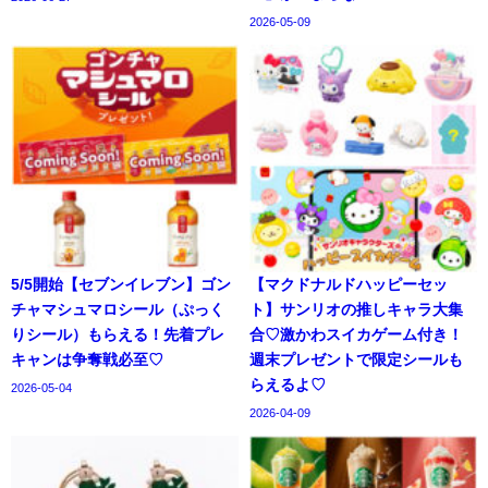
2026-05-09
5/5開始【セブンイレブン】ゴン
【マクドナルドハッピーセッ
チャマシュマロシール（ぷっく
ト】サンリオの推しキャラ大集
りシール）もらえる！先着プレ
合♡激かわスイカゲーム付き！
キャンは争奪戦必至♡
週末プレゼントで限定シールも
らえるよ♡
2026-05-04
2026-04-09