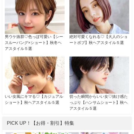
男ウケ抜群♡色っぽ可愛い【シー
絶対可愛くなれる♡【大人のショ
スルーバング×ショート】秋冬ヘ
ートボブ】秋ヘアスタイル５選
アスタイル５選
いい女風にキマる♡【カジュアル
切った瞬間からいい女♡抜け感た
ショート】秋ヘアスタイル５選
っぷり【ハンサムショート】秋ヘ
アスタイル５選
PICK UP！【お得・割引】特集