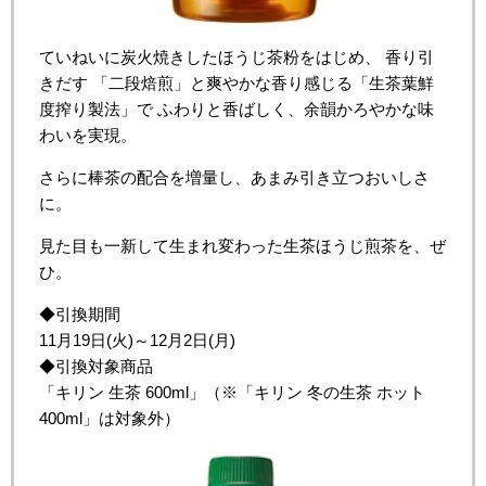
ていねいに炭火焼きしたほうじ茶粉をはじめ、 香り引
きだす 「二段焙煎」と爽やかな香り感じる「生茶葉鮮
度搾り製法」で ふわりと香ばしく、余韻かろやかな味
わいを実現。
さらに棒茶の配合を増量し、あまみ引き立つおいしさ
に。
見た目も一新して生まれ変わった生茶ほうじ煎茶を、ぜ
ひ。
◆引換期間
11月19日(火)～12月2日(月)
◆引換対象商品
「
キリン
生茶
600ml
」（
※「キリン 冬の生茶 ホット
400ml」は対象外）