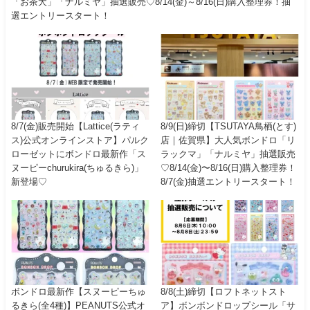
「お茶犬」「ナルミヤ」抽選販売♡8/14(金)～8/16(日)購入整理券！抽
選エントリースタート！
8/7(金)販売開始【Lattice(ラティ
8/9(日)締切【TSUTAYA鳥栖(とす)
ス)公式オンラインストア】パルク
店｜佐賀県】大人気ボンドロ「リ
ローゼットにボンドロ最新作「ス
ラックマ」「ナルミヤ」抽選販売
ヌーピーchurukira(ちゅるきら)」
♡8/14(金)〜8/16(日)購入整理券！
新登場♡
8/7(金)抽選エントリースタート！
ボンドロ最新作【スヌーピーちゅ
8/8(土)締切【ロフトネットスト
るきら(全4種)】PEANUTS公式オ
ア】ボンボンドロップシール「サ