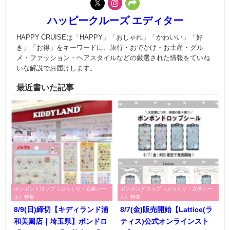
ハッピークルーズ エディター
HAPPY CRUISEは「HAPPY」「おしゃれ」「かわいい」「好
き」「お得」をキーワードに、旅行・おでかけ・お土産・グル
メ・ファッション・ヘアスタイルなどの厳選された情報をていね
いな解説でお届けします。
最近書いた記事
ボンボンドロップ（ぷっくり・立体シー
ボンボンドロップ（ぷっくり・立体シー
ル）特集
ル）特集
8/9(日)締切【キディランド浦
8/7(金)販売開始【Lattice(ラ
和美園店｜埼玉県】ボンドロ
ティス)公式オンラインスト