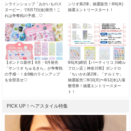
ンラインショップ「おかいものス
ンリオ第2弾」抽選販売！8/6(木)
ヌーピー」で8月7日(金)発売！こ
抽選エントリースタート！
れは争奪戦の予感…♡
【ボンドロ新作】8月・9月発売
8/6(木)締切【パーティリコ 川崎ル
「サンリオ ちゅるきら」が争奪戦
フロン店｜神奈川県】ボンドロ
の予感‥！全8種のラインアップ
「ちいかわ第2弾」「ナルミヤ」
を全部見せ♡
抽選販売♡8/10(月)〜8/12(水)入場
整理券！抽選エントリースター
ト！
PICK UP！ヘアスタイル特集