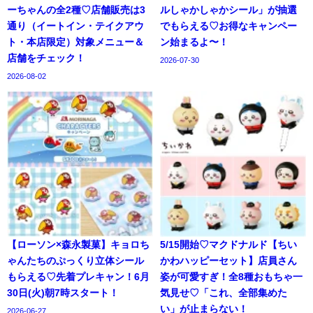
ーちゃんの全2種♡店舗販売は3
ルしゃかしゃかシール」が抽選
通り（イートイン・テイクアウ
でもらえる♡お得なキャンペー
ト・本店限定）対象メニュー＆
ン始まるよ〜！
店舗をチェック！
2026-07-30
2026-08-02
【ローソン×森永製菓】キョロち
5/15開始♡マクドナルド【ちい
ゃんたちのぷっくり立体シール
かわハッピーセット】店員さん
もらえる♡先着プレキャン！6月
姿が可愛すぎ！全8種おもちゃ一
30日(火)朝7時スタート！
気見せ♡「これ、全部集めた
い」が止まらない！
2026-06-27