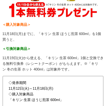
＜購入対象商品＞
11月18日(月)までに、「
キリン
生茶
ほうじ煎茶
600ml
」を1個
買うと、
＜引換対象商品＞
11月19日(火)から使える、「
キリン
生茶
600ml
」
1個と交換でき
る
無料引換券
（レシートクーポン）
がもらえます。
※「キリ
ン 冬の生茶 ホット 400ml」は対象外です。
◇発券期間
11月12日(火)～11月18日(月)
◇購入対象商品
「
キリン
生茶
ほうじ煎茶
600ml」