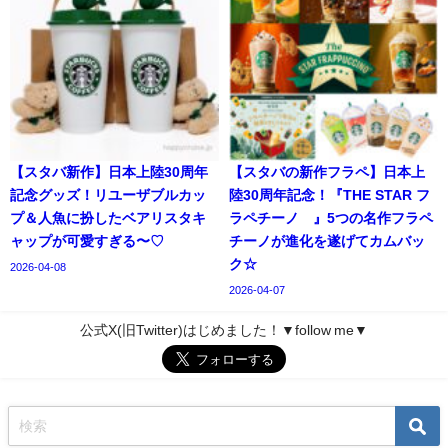
【スタバ新作】日本上陸30周年
【スタバの新作フラペ】日本上
記念グッズ！リユーザブルカッ
陸30周年記念！『THE STAR フ
プ＆人魚に扮したベアリスタキ
ラペチーノ®』5つの名作フラペ
ャップが可愛すぎる〜♡
チーノが進化を遂げてカムバッ
ク☆
2026-04-08
2026-04-07
公式X(旧Twitter)はじめました！▼follow me▼