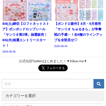
8/8(土)締切【ロフトネットスト
【ボンドロ新作】8月・9月発売
ア】ボンボンドロップシール
「サンリオ ちゅるきら」が争奪
「サンリオ第2弾」抽選販売！
戦の予感‥！全8種のラインアッ
8/6(木)抽選エントリースター
プを全部見せ♡
ト！
2026-08-04
2026-08-05
公式X(旧Twitter)はじめました！▼follow me▼
カテゴリーを選択