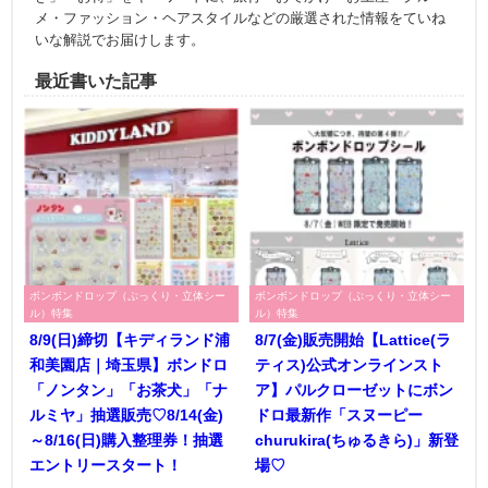
メ・ファッション・ヘアスタイルなどの厳選された情報をていね
いな解説でお届けします。
最近書いた記事
ボンボンドロップ（ぷっくり・立体シー
ボンボンドロップ（ぷっくり・立体シー
ル）特集
ル）特集
8/9(日)締切【キディランド浦
8/7(金)販売開始【Lattice(ラ
和美園店｜埼玉県】ボンドロ
ティス)公式オンラインスト
「ノンタン」「お茶犬」「ナ
ア】パルクローゼットにボン
ルミヤ」抽選販売♡8/14(金)
ドロ最新作「スヌーピー
～8/16(日)購入整理券！抽選
churukira(ちゅるきら)」新登
エントリースタート！
場♡