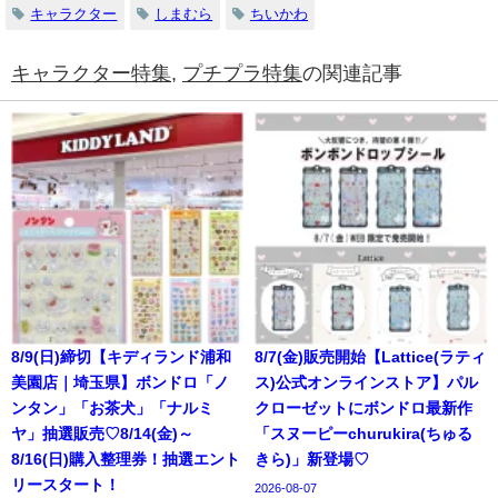
キャラクター
しまむら
ちいかわ
キャラクター特集
,
プチプラ特集
の関連記事
8/9(日)締切【キディランド浦和
8/7(金)販売開始【Lattice(ラティ
美園店｜埼玉県】ボンドロ「ノ
ス)公式オンラインストア】パル
ンタン」「お茶犬」「ナルミ
クローゼットにボンドロ最新作
ヤ」抽選販売♡8/14(金)～
「スヌーピーchurukira(ちゅる
8/16(日)購入整理券！抽選エント
きら)」新登場♡
リースタート！
2026-08-07