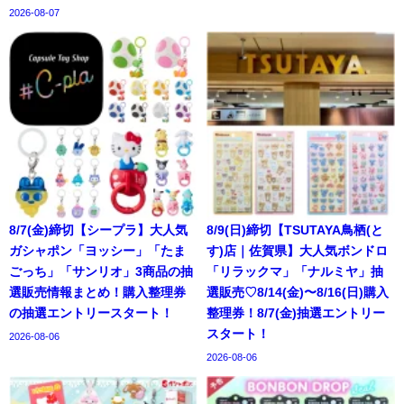
2026-08-07
8/7(金)締切【シープラ】大人気
8/9(日)締切【TSUTAYA鳥栖(と
ガシャポン「ヨッシー」「たま
す)店｜佐賀県】大人気ボンドロ
ごっち」「サンリオ」3商品の抽
「リラックマ」「ナルミヤ」抽
選販売情報まとめ！購入整理券
選販売♡8/14(金)〜8/16(日)購入
の抽選エントリースタート！
整理券！8/7(金)抽選エントリー
スタート！
2026-08-06
2026-08-06