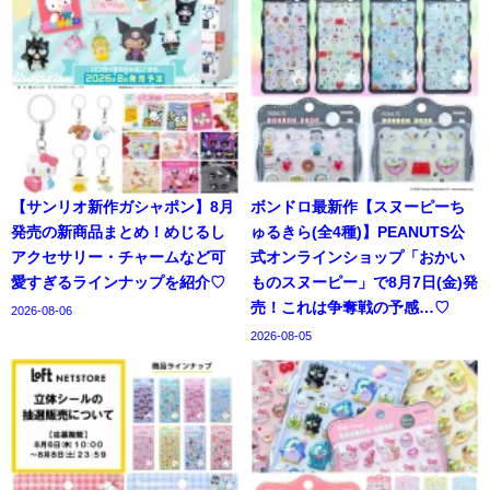
【サンリオ新作ガシャポン】8月
ボンドロ最新作【スヌーピーち
発売の新商品まとめ！めじるし
ゅるきら(全4種)】PEANUTS公
アクセサリー・チャームなど可
式オンラインショップ「おかい
愛すぎるラインナップを紹介♡
ものスヌーピー」で8月7日(金)発
売！これは争奪戦の予感…♡
2026-08-06
2026-08-05