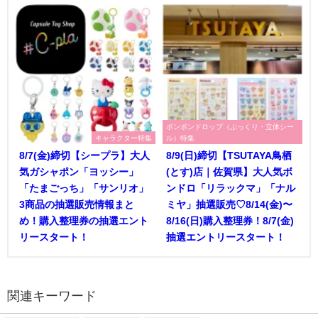
ボンボンドロップ（ぷっくり・立体シー
キャラクター特集
ル）特集
8/7(金)締切【シープラ】大人
8/9(日)締切【TSUTAYA鳥栖
気ガシャポン「ヨッシー」
(とす)店｜佐賀県】大人気ボ
「たまごっち」「サンリオ」
ンドロ「リラックマ」「ナル
3商品の抽選販売情報まと
ミヤ」抽選販売♡8/14(金)〜
め！購入整理券の抽選エント
8/16(日)購入整理券！8/7(金)
リースタート！
抽選エントリースタート！
関連キーワード