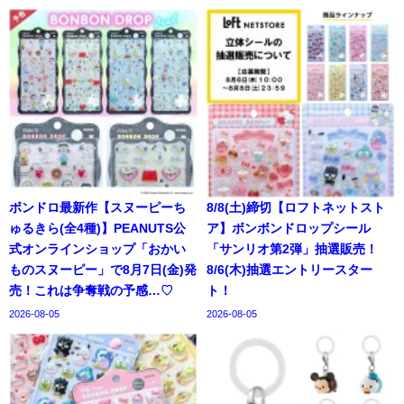
ボンドロ最新作【スヌーピーち
8/8(土)締切【ロフトネットスト
ゅるきら(全4種)】PEANUTS公
ア】ボンボンドロップシール
式オンラインショップ「おかい
「サンリオ第2弾」抽選販売！
ものスヌーピー」で8月7日(金)発
8/6(木)抽選エントリースター
売！これは争奪戦の予感…♡
ト！
2026-08-05
2026-08-05