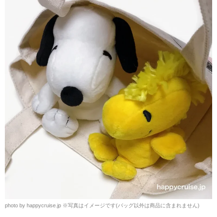
photo by happycruise.jp ※写真はイメージです(バッグ以外は商品に含まれません)