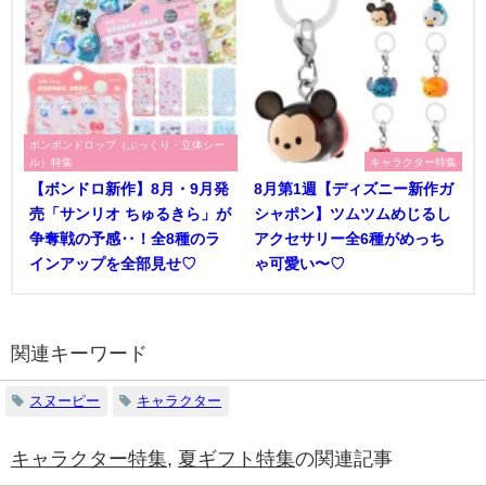
ボンボンドロップ（ぷっくり・立体シー
ル）特集
キャラクター特集
【ボンドロ新作】8月・9月発
8月第1週【ディズニー新作ガ
売「サンリオ ちゅるきら」が
シャポン】ツムツムめじるし
争奪戦の予感‥！全8種のラ
アクセサリー全6種がめっち
インアップを全部見せ♡
ゃ可愛い〜♡
関連キーワード
スヌーピー
キャラクター
キャラクター特集
,
夏ギフト特集
の関連記事