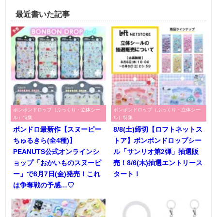
最近書いた記事
ボンボンドロップ（ぷっくり・立体シー
ボンボンドロップ（ぷっくり・立体シー
ル）特集
ル）特集
ボンドロ最新作【スヌーピー
8/8(土)締切【ロフトネットス
ちゅるきら(全4種)】
トア】ボンボンドロップシー
PEANUTS公式オンラインシ
ル「サンリオ第2弾」抽選販
ョップ「おかいものスヌーピ
売！8/6(木)抽選エントリース
ー」で8月7日(金)発売！これ
タート！
は争奪戦の予感…♡