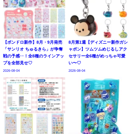
【ボンドロ新作】8月・9月発売
8月第1週【ディズニー新作ガシ
「サンリオ ちゅるきら」が争奪
ャポン】ツムツムめじるしアク
戦の予感‥！全8種のラインアッ
セサリー全6種がめっちゃ可愛
プを全部見せ♡
い〜♡
2026-08-04
2026-08-04