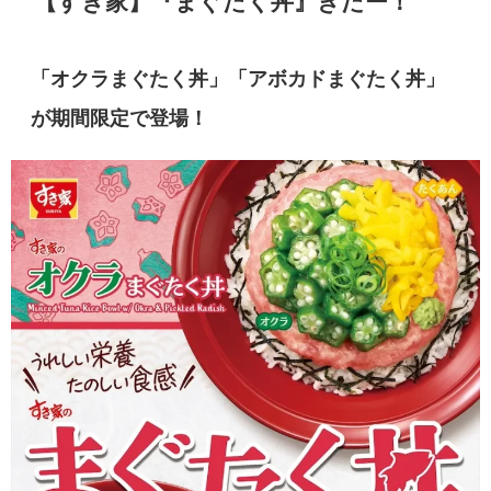
【すき家】『まぐたく丼』きたー！
「オクラまぐたく丼」「アボカドまぐたく丼」
が期間限定で登場！