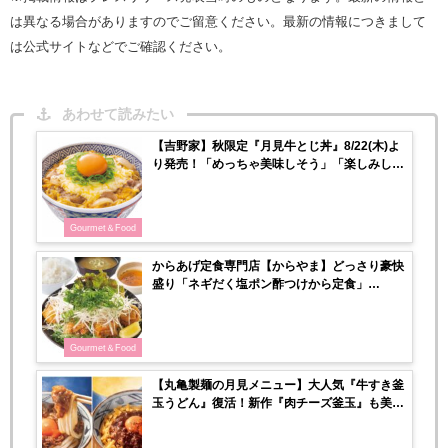
は異なる場合がありますのでご留意ください。最新の情報につきまして
は公式サイトなどでご確認ください。
あわせて読みたい
【吉野家】秋限定『月見牛とじ丼』8/22(木)よ
り発売！「めっちゃ美味しそう」「楽しみしか
ない」
Gourmet＆Food
からあげ定食専門店【からやま】どっさり豪快
盛り「ネギだく塩ポン酢つけから定食」
8/23(金)登場！
Gourmet＆Food
【丸亀製麺の月見メニュー】大人気『牛すき釜
玉うどん』復活！新作『肉チーズ釜玉』も美味
しそう！