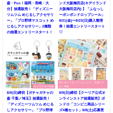
森・Pon！福岡・長崎・大
ンド大阪梅田店(キデイランド
分】抽選販売！「ディズニー
大阪梅田店内) 】「ふなっし
ツムツム めじるしアクセサリ
ーボンボンドロップシール」
ー」「プロ野球マスコット め
8/21(金)〜8/23(日)購入整理
じるしアクセサリー」2種類
券！抽選エントリースタート
の抽選エントリースタート！
♡
ボンボンドロップ（ぷっくり・立体シー
キャラクター特集
ル）特集
8/9(日)締切【ガチャガチャの
8/9(日)締切【クーリア公式オ
森 千葉／埼玉】抽選販売！
ンラインストア抽選販売】ボ
「ディズニーツムツム めじる
ンドロ「コンビニ商品シリー
しアクセサリー」「プロ野球
ズ4種セット」8/8(土)応募受