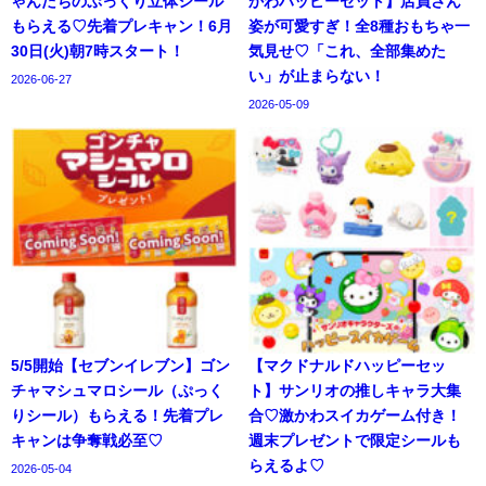
ゃんたちのぷっくり立体シール
かわハッピーセット】店員さん
もらえる♡先着プレキャン！6月
姿が可愛すぎ！全8種おもちゃ一
30日(火)朝7時スタート！
気見せ♡「これ、全部集めた
い」が止まらない！
2026-06-27
2026-05-09
5/5開始【セブンイレブン】ゴン
【マクドナルドハッピーセッ
チャマシュマロシール（ぷっく
ト】サンリオの推しキャラ大集
りシール）もらえる！先着プレ
合♡激かわスイカゲーム付き！
キャンは争奪戦必至♡
週末プレゼントで限定シールも
らえるよ♡
2026-05-04