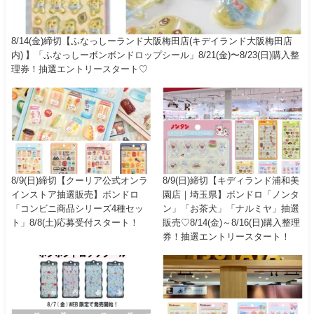
8/14(金)締切【ふなっしーランド大阪梅田店(キデイランド大阪梅田店
内) 】「ふなっしーボンボンドロップシール」8/21(金)〜8/23(日)購入整
理券！抽選エントリースタート♡
8/9(日)締切【クーリア公式オンラ
8/9(日)締切【キディランド浦和美
インストア抽選販売】ボンドロ
園店｜埼玉県】ボンドロ「ノンタ
「コンビニ商品シリーズ4種セッ
ン」「お茶犬」「ナルミヤ」抽選
ト」8/8(土)応募受付スタート！
販売♡8/14(金)～8/16(日)購入整理
券！抽選エントリースタート！