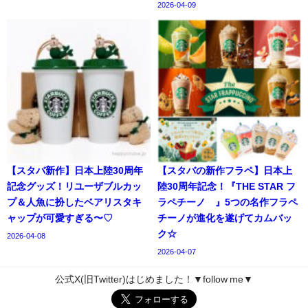
2026-04-09
【スタバ新作】日本上陸30周年
【スタバの新作フラペ】日本上
記念グッズ！リユーザブルカッ
陸30周年記念！『THE STAR フ
プ＆人魚に扮したベアリスタキ
ラペチーノ®』5つの名作フラペ
ャップが可愛すぎる〜♡
チーノが進化を遂げてカムバッ
ク☆
2026-04-08
2026-04-07
公式X(旧Twitter)はじめました！▼follow me▼