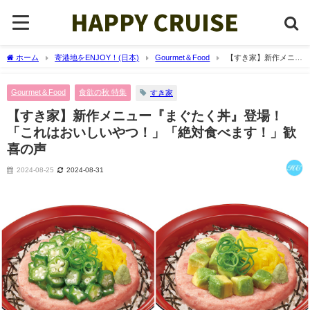
ホーム
寄港地をENJOY！(日本)
Gourmet＆Food
【すき家】新作メニュ
ー『まぐたく丼』登場！「これはおいしいやつ！」「絶対食べます！」歓喜の声
Gourmet＆Food
食欲の秋 特集
すき家
【すき家】新作メニュー『まぐたく丼』登場！
「これはおいしいやつ！」「絶対食べます！」歓
喜の声
2024-08-25
2024-08-31