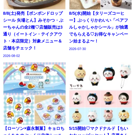
8/8(土)発売【ボンボンドロップ
8/5(水)開始【タリーズコーヒ
シール 矢場とん】みそかつ・ぶ
ー】ぷっくりかわいい「ベアフ
ーちゃんの全2種♡店舗販売は3
ルしゃかしゃかシール」が抽選
通り（イートイン・テイクアウ
でもらえる♡お得なキャンペー
ト・本店限定）対象メニュー＆
ン始まるよ〜！
店舗をチェック！
2026-07-30
2026-08-02
【ローソン×森永製菓】キョロち
5/15開始♡マクドナルド【ちい