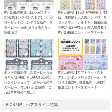
8/7(金)販売開始【Lattice(ラティ
8/9(日)締切【TSUTAYA鳥栖(とす)
ス)公式オンラインストア】パルク
店｜佐賀県】大人気ボンドロ「リ
ローゼットにボンドロ最新作「ス
ラックマ」「ナルミヤ」抽選販売
ヌーピーchurukira(ちゅるきら)」
♡8/14(金)〜8/16(日)購入整理券！
新登場♡
8/7(金)抽選エントリースタート！
ボンドロ最新作【スヌーピーちゅ
8/8(土)締切【ロフトネットスト
るきら(全4種)】PEANUTS公式オ
ア】ボンボンドロップシール「サ
ンラインショップ「おかいものス
ンリオ第2弾」抽選販売！8/6(木)
ヌーピー」で8月7日(金)発売！こ
抽選エントリースタート！
れは争奪戦の予感…♡
PICK UP！ヘアスタイル特集