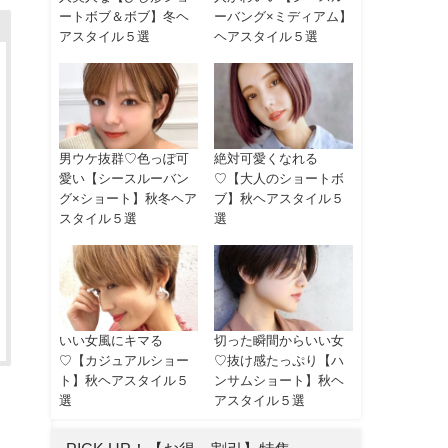
ートボブ＆ボブ】冬ヘ
ーバング×ミディアム】
アスタイル５選
ヘアスタイル５選
男ウケ抜群♡色っぽ可
絶対可愛くなれる
愛い【シースルーバン
♡【大人のショートボ
グ×ショート】秋冬ヘア
ブ】秋ヘアスタイル５
スタイル５選
選
いい女風にキマる
切った瞬間からいい女
♡【カジュアルショー
♡抜け感たっぷり【ハ
ト】秋ヘアスタイル５
ンサムショート】秋ヘ
選
アスタイル５選