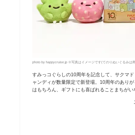
photo by happycruise.jp ※写真はイメージです(てのりぬいぐる
すみっコぐらしの10周年を記念して、サクマ
ャンディが数量限定で新登場。10周年のあり
はもちろん、ギフトにも喜ばれることまちがい