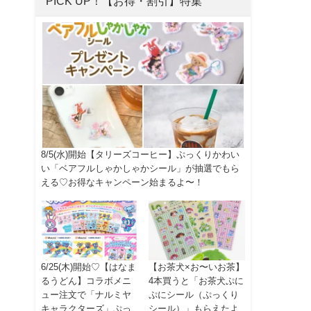
PICK UP！【お得・割引】特集
8/5(水)開始【タリーズコーヒー】ぷっくりかわい
い「ベアフルしゃかしゃかシール」が抽選でもら
える♡お得なキャンペーン始まるよ〜！
6/25(木)開始♡【はなま
【お茶犬×お〜いお茶】
るうどん】コラボメニ
4本買うと「お茶犬ぷに
ュー注文で「ナルミヤ
ぷにシール（ぷっくり
キャラクターズ」ぷっ
シール）」もらえたよ