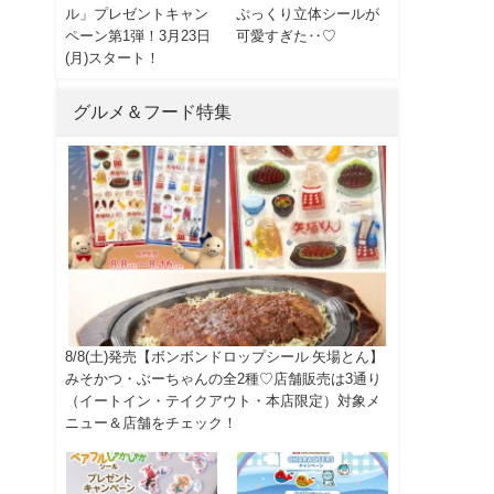
ル」プレゼントキャン
ぷっくり立体シールが
ペーン第1弾！3月23日
可愛すぎた‥♡
(月)スタート！
グルメ＆フード特集
8/8(土)発売【ボンボンドロップシール 矢場とん】
みそかつ・ぶーちゃんの全2種♡店舗販売は3通り
（イートイン・テイクアウト・本店限定）対象メ
ニュー＆店舗をチェック！