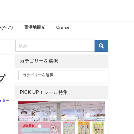
R(ヘア)
寄港地観光
Cruise
！プ
カテゴリーを選択
プ
PICK UP！シール特集
ィター