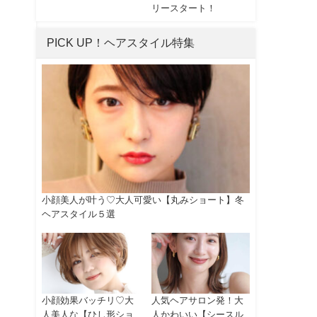
リースタート！
PICK UP！ヘアスタイル特集
小顔美人が叶う♡大人可愛い【丸みショート】冬
ヘアスタイル５選
小顔効果バッチリ♡大
人気ヘアサロン発！大
人美人な【ひし形ショ
人かわいい【シースル