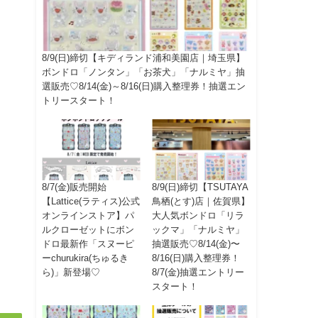
8/9(日)締切【キディランド浦和美園店｜埼玉県】
ボンドロ「ノンタン」「お茶犬」「ナルミヤ」抽
選販売♡8/14(金)～8/16(日)購入整理券！抽選エン
トリースタート！
8/7(金)販売開始
8/9(日)締切【TSUTAYA
【Lattice(ラティス)公式
鳥栖(とす)店｜佐賀県】
オンラインストア】パ
大人気ボンドロ「リラ
ルクローゼットにボン
ックマ」「ナルミヤ」
ドロ最新作「スヌーピ
抽選販売♡8/14(金)〜
ーchurukira(ちゅるき
8/16(日)購入整理券！
ら)」新登場♡
8/7(金)抽選エントリー
スタート！