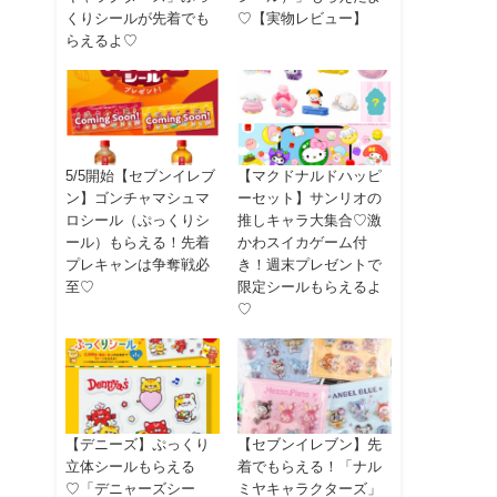
くりシールが先着でも
♡【実物レビュー】
らえるよ♡
5/5開始【セブンイレブ
【マクドナルドハッピ
ン】ゴンチャマシュマ
ーセット】サンリオの
ロシール（ぷっくりシ
推しキャラ大集合♡激
ール）もらえる！先着
かわスイカゲーム付
プレキャンは争奪戦必
き！週末プレゼントで
至♡
限定シールもらえるよ
♡
【デニーズ】ぷっくり
【セブンイレブン】先
立体シールもらえる
着でもらえる！「ナル
♡「デニャーズシー
ミヤキャラクターズ」