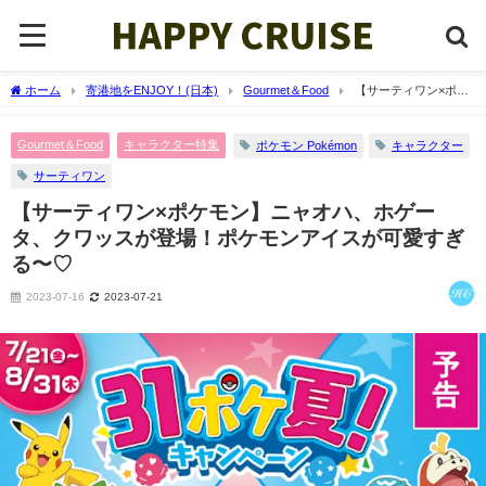
ホーム
寄港地をENJOY！(日本)
Gourmet＆Food
【サーティワン×ポケ
モン】ニャオハ、ホゲータ、クワッスが登場！ポケモンアイスが可愛すぎる〜♡
Gourmet＆Food
キャラクター特集
ポケモン Pokémon
キャラクター
サーティワン
【サーティワン×ポケモン】ニャオハ、ホゲー
タ、クワッスが登場！ポケモンアイスが可愛すぎ
る〜♡
2023-07-16
2023-07-21