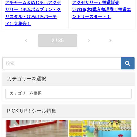
アチャーム＆めじるしアクセ
アクセサリー」抽選販売
サリー（ポムポムプリン・ク
♡7/16(木)購入整理券！抽選エ
リスタル・けろけろパーテ
ントリースタート！
ィ）大集合！
2 / 35
カテゴリーを選択
PICK UP！シール特集