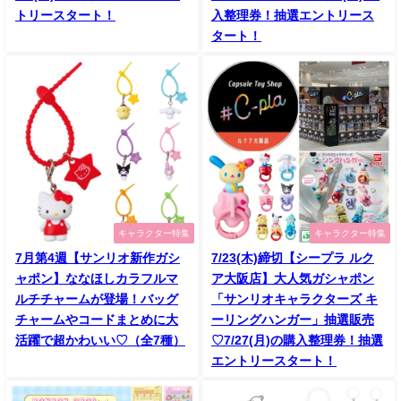
トリースタート！
入整理券！抽選エントリース
タート！
キャラクター特集
キャラクター特集
7月第4週【サンリオ新作ガシ
7/23(木)締切【シープラ ルク
ャポン】ななほしカラフルマ
ア大阪店】大人気ガシャポン
ルチチャームが登場！バッグ
「サンリオキャラクターズ キ
チャームやコードまとめに大
ーリングハンガー」抽選販売
活躍で超かわいい♡（全7種）
♡7/27(月)の購入整理券！抽選
エントリースタート！