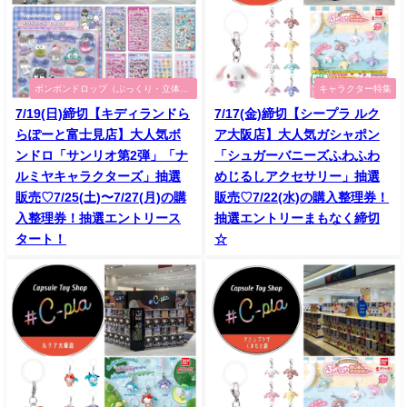
ボンボンドロップ（ぷっくり・立体シ
キャラクター特集
ール）特集
7/19(日)締切【キディランドら
7/17(金)締切【シープラ ルク
らぽーと富士見店】大人気ボ
ア大阪店】大人気ガシャポン
ンドロ「サンリオ第2弾」「ナ
「シュガーバニーズふわふわ
ルミヤキャラクターズ」抽選
めじるしアクセサリー」抽選
販売♡7/25(土)〜7/27(月)の購
販売♡7/22(水)の購入整理券！
入整理券！抽選エントリース
抽選エントリーまもなく締切
タート！
☆