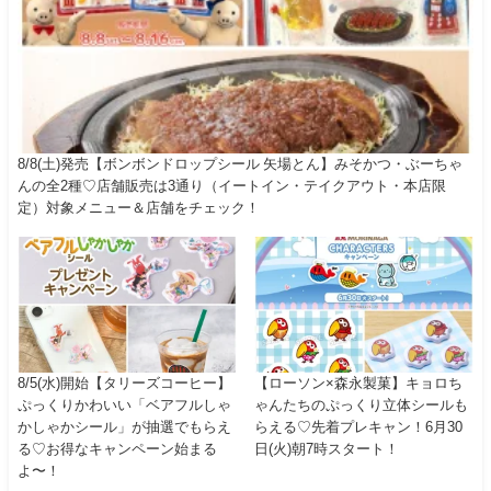
8/8(土)発売【ボンボンドロップシール 矢場とん】みそかつ・ぶーちゃ
んの全2種♡店舗販売は3通り（イートイン・テイクアウト・本店限
定）対象メニュー＆店舗をチェック！
8/5(水)開始【タリーズコーヒー】
【ローソン×森永製菓】キョロち
ぷっくりかわいい「ベアフルしゃ
ゃんたちのぷっくり立体シールも
かしゃかシール」が抽選でもらえ
らえる♡先着プレキャン！6月30
る♡お得なキャンペーン始まる
日(火)朝7時スタート！
よ〜！