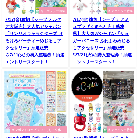
キャラクター特集
キャラクター特集
7/17(金)締切【シープラ ルク
7/17(金)締切【シープラ アミ
ア大阪店】大人気ガシャポン
ュプラザくまもと店｜熊本
「サンリオキャラクターズ け
県】大人気ガシャポン「シュ
ろけろパーティーめじるしア
ガーバニーズ ふわふわめじる
クセサリー」抽選販売
しアクセサリー」抽選販売
♡7/21(火)の購入整理券！抽選
♡7/21(火)の購入整理券！抽選
エントリースタート！
エントリースタート！
ボンボンドロップ（ぷっくり・立体シ
キャラクター特集
ール）特集