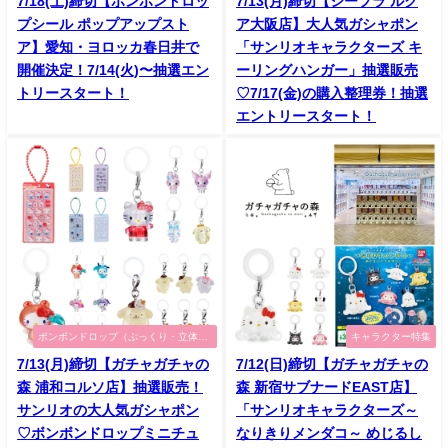
7/18(土)締切【ボンボンドロッ
7/13(月)締切【シープラ ルク
プシール ポップアップスト
ア大阪店】大人気ガシャポン
ア】愛知・ヨロッカ春日井で
「サンリオキャラクターズ キ
開催決定！7/14(火)〜抽選エン
ーリングハンガー」抽選販売
トリースタート！
♡7/17(金)の購入整理券！抽選
エントリースタート！
ボンボンドロップ（ぷっくり・立体シ
キャラクター特集
ール）特集
7/13(月)締切【ガチャガチャの
7/12(日)締切【ガチャガチャの
森 浦和コルソ店】抽選販売！
森 新宿サブナードEAST店】
サンリオの大人気ガシャポン
「サンリオキャラクターズ～
♡ボンボンドロップミニチュ
なりきりメンダコ～ めじるし