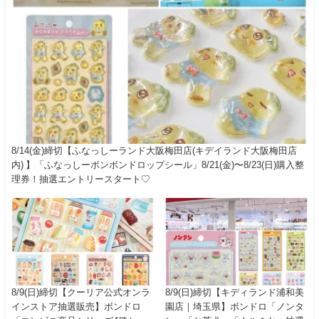
8/14(金)締切【ふなっしーランド大阪梅田店(キデイランド大阪梅田店
内) 】「ふなっしーボンボンドロップシール」8/21(金)〜8/23(日)購入整
理券！抽選エントリースタート♡
8/9(日)締切【クーリア公式オンラ
8/9(日)締切【キディランド浦和美
インストア抽選販売】ボンドロ
園店｜埼玉県】ボンドロ「ノンタ