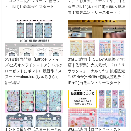
「コンビニ商品シリーズ4種セッ
ン」「お茶犬」「ナルミヤ」抽選
ト」8/8(土)応募受付スタート！
販売♡8/14(金)～8/16(日)購入整理
券！抽選エントリースタート！
8/7(金)販売開始【Lattice(ラティ
8/9(日)締切【TSUTAYA鳥栖(とす)
ス)公式オンラインストア】パルク
店｜佐賀県】大人気ボンドロ「リ
ローゼットにボンドロ最新作「ス
ラックマ」「ナルミヤ」抽選販売
ヌーピーchurukira(ちゅるきら)」
♡8/14(金)〜8/16(日)購入整理券！
新登場♡
8/7(金)抽選エントリースタート！
ボンドロ最新作【スヌーピーちゅ
8/8(土)締切【ロフトネットスト