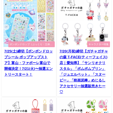
ボンボンドロップ（ぷっくり・立体シ
キャラクター特集
ール）特集
7/25(土)締切【ボンボンドロッ
7/20(月祝)締切【ガチャガチャ
プシール ポップアップスト
の森 T-FACE(ティーフェイス)
ア】富山・ファボーレ富山で
店｜愛知県】「サンリオクリ
開催決定！7/21(火)〜抽選エン
スタル」「ポムポムプリン」
トリースタート！
「ジュエルペット」「スヌー
ピー」「映画泥棒」めじるし
アクセサリー抽選販売きたー
♡