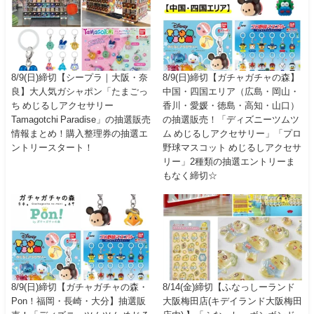
8/9(日)締切【シープラ｜大阪・奈
8/9(日)締切【ガチャガチャの森】
良】大人気ガシャポン「たまごっ
中国・四国エリア（広島・岡山・
ち めじるしアクセサリー
香川・愛媛・徳島・高知・山口）
Tamagotchi Paradise」の抽選販売
の抽選販売！「ディズニーツムツ
情報まとめ！購入整理券の抽選エ
ム めじるしアクセサリー」「プロ
ントリースタート！
野球マスコット めじるしアクセサ
リー」2種類の抽選エントリーま
もなく締切☆
8/9(日)締切【ガチャガチャの森・
8/14(金)締切【ふなっしーランド
Pon！福岡・長崎・大分】抽選販
大阪梅田店(キデイランド大阪梅田