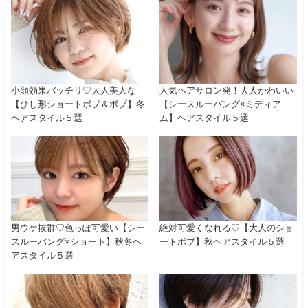
小顔効果バッチリ♡大人美人な
人気ヘアサロン発！大人かわいい
【ひし形ショートボブ＆ボブ】冬
【シースルーバング×ミディア
ヘアスタイル５選
ム】ヘアスタイル５選
男ウケ抜群♡色っぽ可愛い【シー
絶対可愛くなれる♡【大人のショ
スルーバング×ショート】秋冬ヘ
ートボブ】秋ヘアスタイル５選
アスタイル５選