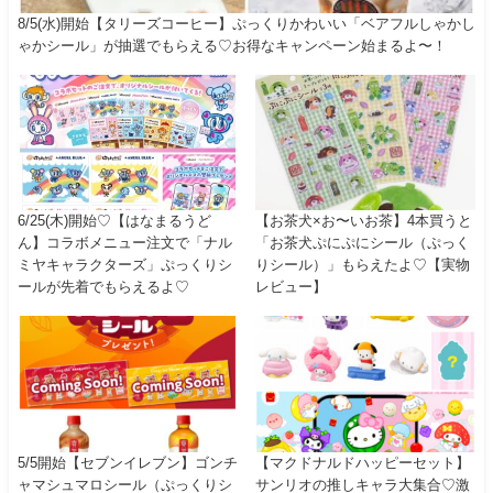
8/5(水)開始【タリーズコーヒー】ぷっくりかわいい「ベアフルしゃかし
ゃかシール」が抽選でもらえる♡お得なキャンペーン始まるよ〜！
6/25(木)開始♡【はなまるうど
【お茶犬×お〜いお茶】4本買うと
ん】コラボメニュー注文で「ナル
「お茶犬ぷにぷにシール（ぷっく
ミヤキャラクターズ」ぷっくりシ
りシール）」もらえたよ♡【実物
ールが先着でもらえるよ♡
レビュー】
5/5開始【セブンイレブン】ゴンチ
【マクドナルドハッピーセット】
ャマシュマロシール（ぷっくりシ
サンリオの推しキャラ大集合♡激