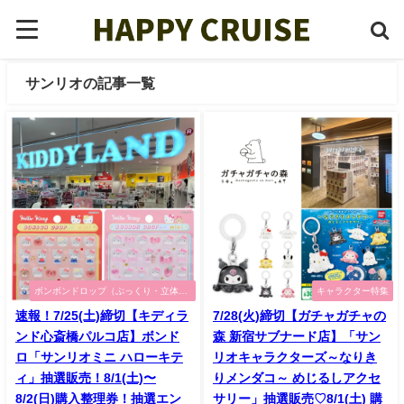
サンリオの記事一覧
ボンボンドロップ（ぷっくり・立体シ
キャラクター特集
ール）特集
速報！7/25(土)締切【キディラ
7/28(火)締切【ガチャガチャの
ンド心斎橋パルコ店】ボンド
森 新宿サブナード店】「サン
ロ「サンリオミニ ハローキテ
リオキャラクターズ～なりき
ィ」抽選販売！8/1(土)〜
りメンダコ～ めじるしアクセ
8/2(日)購入整理券！抽選エン
サリー」抽選販売♡8/1(土) 購