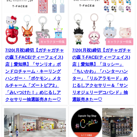
キャラクター特集
キャラクター特集
7/20(月祝)締切【ガチャガチャ
7/20(月祝)締切【ガチャガチャ
の森 T-FACE(ティーフェイス)
の森 T-FACE(ティーフェイス)
店｜愛知県】「サンリオ」ボ
店｜愛知県】「ヨッシー」
ンドロチャーム・キーリング
「ちいかわ」「ハンターハン
ハンガー・「ポケモン」メタ
ター」「リルアラモード」め
ルチャーム「ズートピア2」
じるしアクセサリー＆「サン
「みいつけた！」めじるしア
リオジェリーデコバンド」抽
クセサリー抽選販売きたー♡
選販売きたー♡