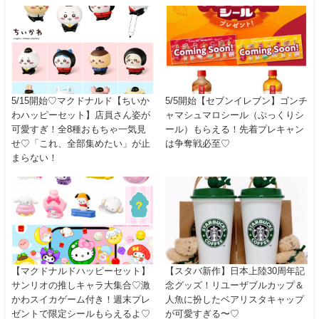
5/15開始♡マクドナルド【ちいか
5/5開始【セブンイレブン】ゴンチ
わハッピーセット】店員さん姿が
ャマシュマロシール（ぷっくりシ
可愛すぎ！全8種おもちゃ一気見
ール）もらえる！先着プレキャン
せ♡「これ、全部集めたい」が止
は争奪戦必至♡
まらない！
【マクドナルドハッピーセット】
【スタバ新作】日本上陸30周年記
サンリオの推しキャラ大集合♡激
念グッズ！リユーザブルカップ＆
かわスイカゲーム付き！週末プレ
人魚に扮したベアリスタキャップ
ゼントで限定シールもらえるよ♡
が可愛すぎる〜♡