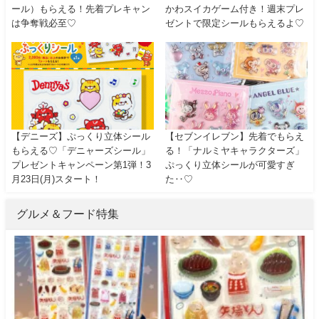
ール）もらえる！先着プレキャン
かわスイカゲーム付き！週末プレ
は争奪戦必至♡
ゼントで限定シールもらえるよ♡
【デニーズ】ぷっくり立体シール
【セブンイレブン】先着でもらえ
もらえる♡「デニャーズシール」
る！「ナルミヤキャラクターズ」
プレゼントキャンペーン第1弾！3
ぷっくり立体シールが可愛すぎ
月23日(月)スタート！
た‥♡
グルメ＆フード特集