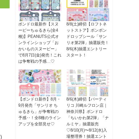
ボンドロ最新作【スヌ
8/8(土)締切【ロフトネ
ーピーちゅるきら(全4
ットストア】ボンボン
種)】PEANUTS公式オ
ドロップシール「サン
ンラインショップ「お
リオ第2弾」抽選販売！
かいものスヌーピー」
8/6(木)抽選エントリー
で8月7日(金)発売！これ
スタート！
は争奪戦の予感…♡
【ボンドロ新作】8月・
8/6(木)締切【パーティ
9月発売「サンリオ ち
リコ 川崎ルフロン店｜
ゅるきら」が争奪戦の
神奈川県】ボンドロ
予感‥！全8種のライン
「ちいかわ第2弾」「ナ
アップを全部見せ♡
ルミヤ」抽選販売
♡8/10(月)〜8/12(水)入
場整理券！抽選エント
)