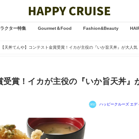
ャラクター特集
Gourmet＆Food
Fashion&Beauty
HAI
【天丼てんや】コンテスト金賞受賞！イカが主役の『いか旨天丼』が大人気
賞受賞！イカが主役の『いか旨天丼』
ハッピークルーズ エデ