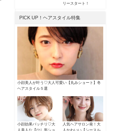
リースタート！
PICK UP！ヘアスタイル特集
小顔美人が叶う♡大人可愛い【丸みショート】冬
ヘアスタイル５選
小顔効果バッチリ♡大
人気ヘアサロン発！大
人美人な【ひし形ショ
人かわいい【シースル