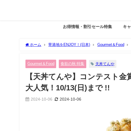
お得情報・割引セール特集
キ
ホーム
寄港地をENJOY！(日本)
Gourmet＆Food
10/13(日)まで !!
Gourmet＆Food
食欲の秋 特集
天丼てんや
【天丼てんや】コンテスト金
大人気！10/13(日)まで !!
2024-10-06
2024-10-06