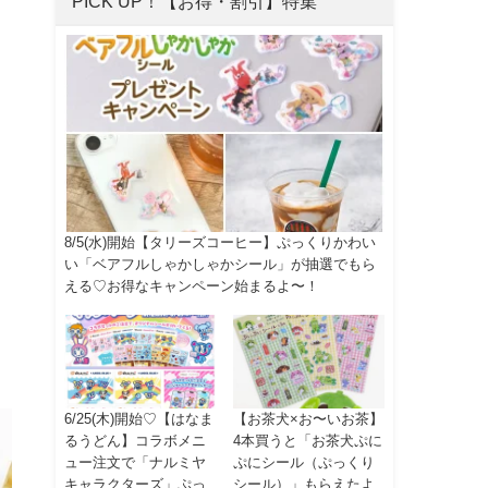
PICK UP！【お得・割引】特集
8/5(水)開始【タリーズコーヒー】ぷっくりかわい
い「ベアフルしゃかしゃかシール」が抽選でもら
える♡お得なキャンペーン始まるよ〜！
6/25(木)開始♡【はなま
【お茶犬×お〜いお茶】
るうどん】コラボメニ
4本買うと「お茶犬ぷに
ュー注文で「ナルミヤ
ぷにシール（ぷっくり
キャラクターズ」ぷっ
シール）」もらえたよ