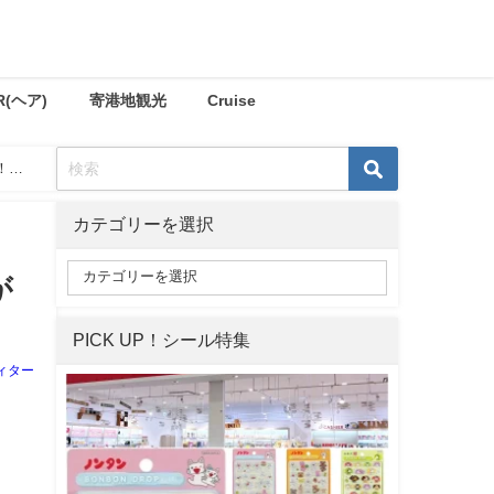
R(ヘア)
寄港地観光
Cruise
！
カテゴリーを選択
が
PICK UP！シール特集
ィター