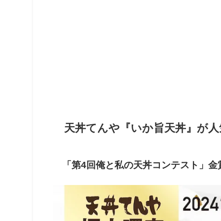
天丼てんや『いか旨天丼』が人
「第4回俺と私の天丼コンテスト」金