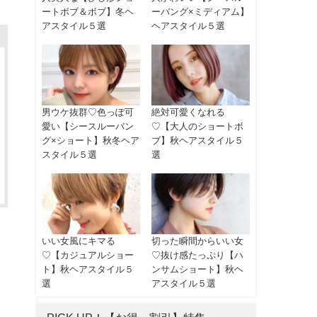
ートボブ＆ボブ】冬ヘ
ーバング×ミディアム】
アスタイル５選
ヘアスタイル５選
男ウケ抜群♡色っぽ可
絶対可愛くなれる
愛い【シースルーバン
♡【大人のショートボ
グ×ショート】秋冬ヘア
ブ】秋ヘアスタイル５
スタイル５選
選
いい女風にキマる
切った瞬間からいい女
♡【カジュアルショー
♡抜け感たっぷり【ハ
ト】秋ヘアスタイル５
ンサムショート】秋ヘ
選
アスタイル５選