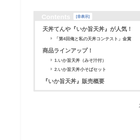
Contents
[
非表示
]
天丼てんや『いか旨天丼』が人気！
「第4回俺と私の天丼コンテスト」金賞
商品ラインアップ！
1.いか旨天丼（みそ汁付）
2.いか旨天丼小そばセット
『いか旨天丼』販売概要