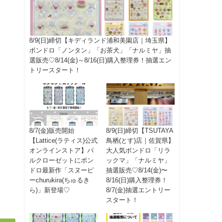
8/9(日)締切【キディランド浦和美園店｜埼玉県】
ボンドロ「ノンタン」「お茶犬」「ナルミヤ」抽
選販売♡8/14(金)～8/16(日)購入整理券！抽選エン
トリースタート！
8/7(金)販売開始
8/9(日)締切【TSUTAYA
【Lattice(ラティス)公式
鳥栖(とす)店｜佐賀県】
オンラインストア】パ
大人気ボンドロ「リラ
ルクローゼットにボン
ックマ」「ナルミヤ」
ドロ最新作「スヌーピ
抽選販売♡8/14(金)〜
ーchurukira(ちゅるき
8/16(日)購入整理券！
ら)」新登場♡
8/7(金)抽選エントリー
スタート！