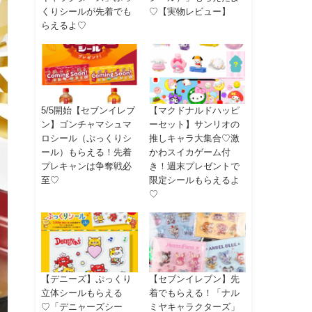
くりシールが先着でも
♡【実物レビュー】
らえるよ♡
5/5開始【セブンイレブ
【マクドナルドハッピ
ン】ゴンチャマシュマ
ーセット】サンリオの
ロシール（ぷっくりシ
推しキャラ大集合♡激
ール）もらえる！先着
かわスイカゲーム付
プレキャンは争奪戦必
き！週末プレゼントで
至♡
限定シールもらえるよ
♡
【デニーズ】ぷっくり
【セブンイレブン】先
立体シールもらえる
着でもらえる！「ナル
♡「デニャーズシー
ミヤキャラクターズ」