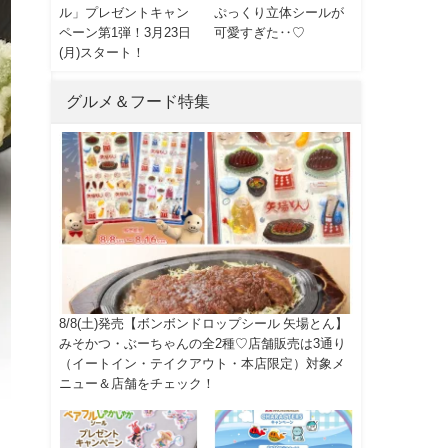
ル」プレゼントキャン
ぷっくり立体シールが
ペーン第1弾！3月23日
可愛すぎた‥♡
(月)スタート！
グルメ＆フード特集
8/8(土)発売【ボンボンドロップシール 矢場とん】
みそかつ・ぶーちゃんの全2種♡店舗販売は3通り
（イートイン・テイクアウト・本店限定）対象メ
ニュー＆店舗をチェック！