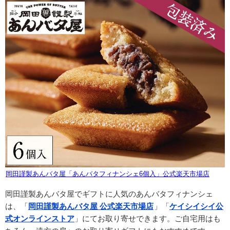
岡田謹製あんバタ屋「あんバタフィナンシェ6個入」公式楽天市場店
岡田謹製あんバタ屋でギフトに人気のあんバタフィナンシェ
は、「
岡田謹製あんバタ屋 公式楽天市場店
」「
ケイシイシイ公
式オンラインストア
」にてお取り寄せできます。ご自宅用はも