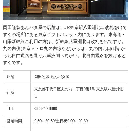
岡田謹製あんバタ屋の店舗は、JR東京駅八重洲北口改札を出て
すぐの場所にある東京ギフトパレット内にあります。東海道・
山陽新幹線ご利用の方は、新幹線八重洲北口改札を出てすぐ。
丸の内側(東京メトロ丸の内線など)からは、丸の内北口(1階)か
ら北自由通路を通り八重洲側へ向かい、北自由通路を抜けると
すぐです。
店舗
岡田謹製 あんバタ屋
東京都千代田区丸の内一丁目9番1号 東京駅八重洲北
住所
口
TEL
03-3240-8880
営業時間
9:30～20:30/土日祝9:00～20:30