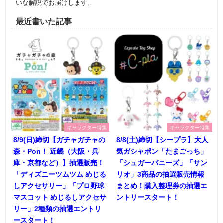
いな解説でお届けします。
最近書いた記事
キャラクター特集
キャラクター特集
8/9(日)締切【ガチャガチャの
8/8(土)締切【シープラ】大人
森・Pon！ 近畿（大阪・兵
気ガシャポン「たまごっち」
庫・京都など）】抽選販売！
「シュガーバニーズ」「サン
「ディズニーツムツム めじる
リオ」3商品の抽選販売情報
しアクセサリー」「プロ野球
まとめ！購入整理券の抽選エ
マスコット めじるしアクセサ
ントリースタート！
リー」2種類の抽選エントリ
ースタート！