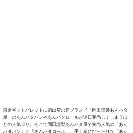
東京ギフトパレットに初出店の新ブランド「
岡田謹製あんバタ
屋」のあんバタパンやあんバタロールが連日完売してしまうほ
どの人気ぶり。そこで岡田謹製あんバタ屋で完売人気の「あん
バタパン」と「あんバタロール」、手土産にぴったりな「あん