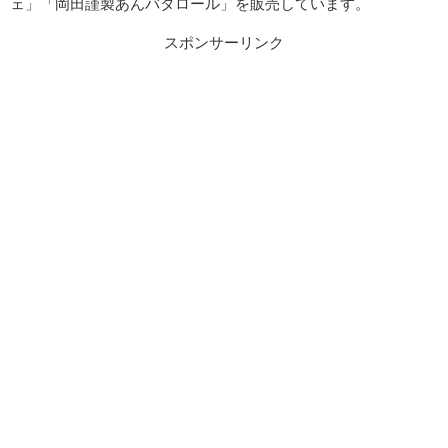
ェ」「岡田謹製あんバタロール」を販売しています。
スポンサーリンク