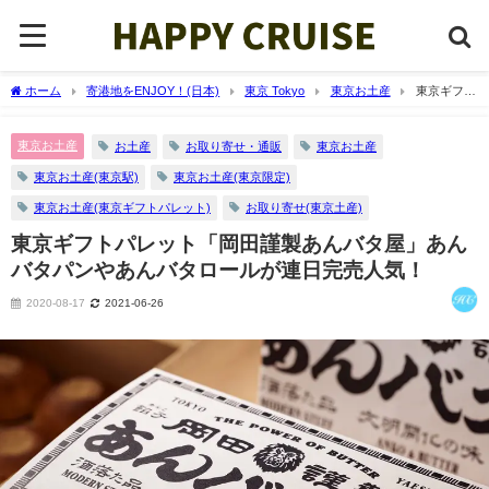
ホーム
寄港地をENJOY！(日本)
東京 Tokyo
東京お土産
東京ギフト
パレット「岡田謹製あんバタ屋」あんバタパンやあんバタロールが連日完売人気！
東京お土産
お土産
お取り寄せ・通販
東京お土産
東京お土産(東京駅)
東京お土産(東京限定)
東京お土産(東京ギフトパレット)
お取り寄せ(東京土産)
東京ギフトパレット「岡田謹製あんバタ屋」あん
バタパンやあんバタロールが連日完売人気！
2020-08-17
2021-06-26