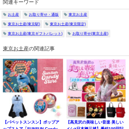
関連キーワード
お土産
お取り寄せ・通販
東京お土産
東京お土産(東京駅)
東京お土産(東京限定)
東京お土産(東京ギフトパレット)
お取り寄せ(東京土産)
東京お土産
の関連記事
【パペットスンスン】ポップア
【高見沢の美味しい音楽 美しい
ップストア「SUNSUN Candy
メシ×日本橋三越】番組100回記