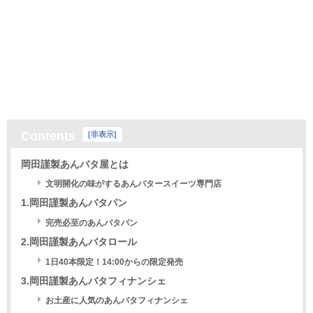
Contents
[
非表示
]
岡田謹製あんバタ屋とは
文明開化の味がするあんバタースイーツ専門店
1.岡田謹製あんバタパン
完売必至のあんバタパン
2.岡田謹製あんバタロール
1日40本限定！14:00からの限定発売
3.岡田謹製あんバタフィナンシェ
お土産に人気のあんバタフィナンシェ