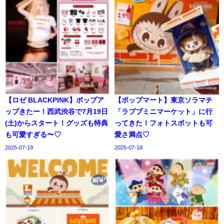
【ロゼ BLACKPINK】ポップア
【ポップマート】東京ソラマチ
ップきたー！西武渋谷で7月19日
「ラブブミニマーケット」に行
(土)からスタート！グッズも特典
ってきた！フォトスポットも可
も可愛すぎる〜♡
愛さ満点♡
2025-07-19
2025-07-18