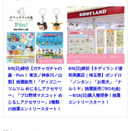
ボンボンドロップ（ぷっくり・立体シー
キャラクター特集
ル）特集
8/9(日)締切【ガチャガチャの
8/9(日)締切【キディランド浦
森・Pon！ 東京／神奈川／山
和美園店｜埼玉県】ボンドロ
梨】抽選販売！「ディズニー
「ノンタン」「お茶犬」「ナ
ツムツム めじるしアクセサリ
ルミヤ」抽選販売♡8/14(金)
ー」「プロ野球マスコット め
～8/16(日)購入整理券！抽選
じるしアクセサリー」2種類
エントリースタート！
の抽選エントリースタート！