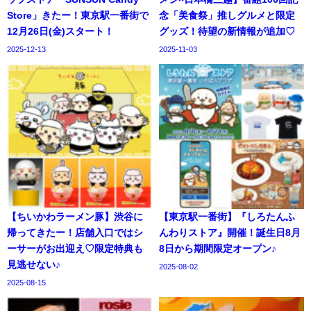
Store」きたー！東京駅一番街で
念「美食祭」推しグルメと限定
12月26日(金)スタート！
グッズ！待望の新情報が追加♡
2025-12-13
2025-11-03
【ちいかわラーメン豚】渋谷に
【東京駅一番街】『しろたんふ
帰ってきたー！​店舗入口ではシ
んわりストア』開催！誕生日8月
ーサーがお出迎え♡限定特典も
8日から期間限定オープン♪
見逃せない♪
2025-08-02
2025-08-15