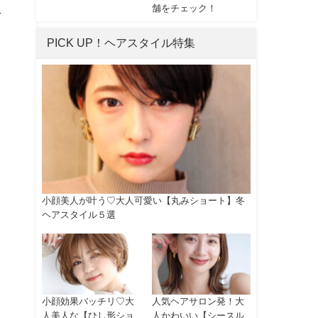
舗をチェック！
を
PICK UP！ヘアスタイル特集
小顔美人が叶う♡大人可愛い【丸みショート】冬
ヘアスタイル５選
小顔効果バッチリ♡大
人気ヘアサロン発！大
人美人な【ひし形ショ
人かわいい【シースル