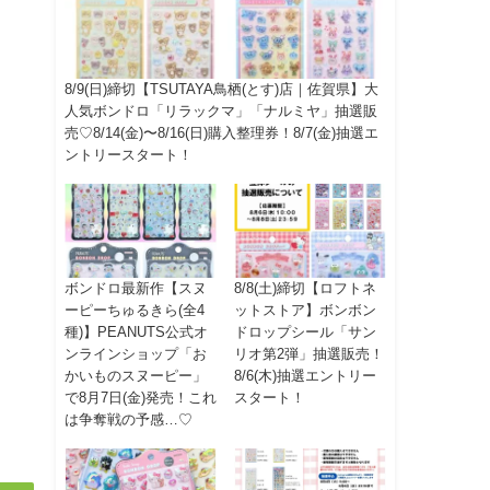
8/9(日)締切【TSUTAYA鳥栖(とす)店｜佐賀県】大
人気ボンドロ「リラックマ」「ナルミヤ」抽選販
売♡8/14(金)〜8/16(日)購入整理券！8/7(金)抽選エ
ントリースタート！
ボンドロ最新作【スヌ
8/8(土)締切【ロフトネ
ーピーちゅるきら(全4
ットストア】ボンボン
種)】PEANUTS公式オ
ドロップシール「サン
ンラインショップ「お
リオ第2弾」抽選販売！
かいものスヌーピー」
8/6(木)抽選エントリー
で8月7日(金)発売！これ
スタート！
は争奪戦の予感…♡