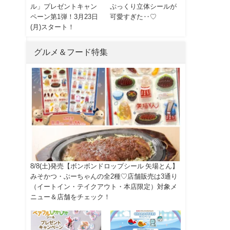
ル」プレゼントキャン
ぷっくり立体シールが
ペーン第1弾！3月23日
可愛すぎた‥♡
(月)スタート！
グルメ＆フード特集
8/8(土)発売【ボンボンドロップシール 矢場とん】
みそかつ・ぶーちゃんの全2種♡店舗販売は3通り
（イートイン・テイクアウト・本店限定）対象メ
ニュー＆店舗をチェック！