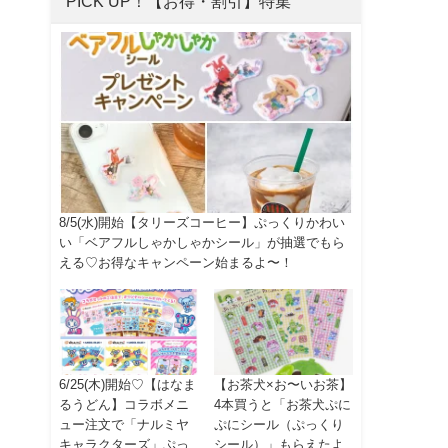
PICK UP！【お得・割引】特集
8/5(水)開始【タリーズコーヒー】ぷっくりかわい
い「ベアフルしゃかしゃかシール」が抽選でもら
える♡お得なキャンペーン始まるよ〜！
6/25(木)開始♡【はなま
【お茶犬×お〜いお茶】
るうどん】コラボメニ
4本買うと「お茶犬ぷに
ュー注文で「ナルミヤ
ぷにシール（ぷっくり
キャラクターズ」ぷっ
シール）」もらえたよ