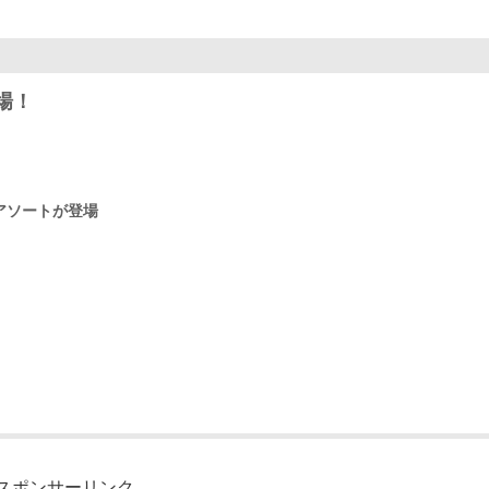
場！
アソートが登場
！
スポンサーリンク