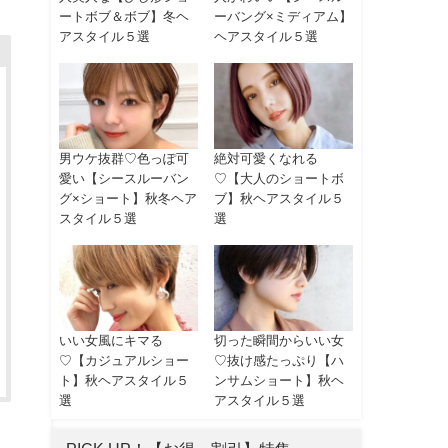
ートボブ＆ボブ】冬ヘ
ーバング×ミディアム】
アスタイル５選
ヘアスタイル５選
男ウケ抜群♡色っぽ可
絶対可愛くなれる
愛い【シースルーバン
♡【大人のショートボ
グ×ショート】秋冬ヘア
ブ】秋ヘアスタイル５
スタイル５選
選
いい女風にキマる
切った瞬間からいい女
♡【カジュアルショー
♡抜け感たっぷり【ハ
ト】秋ヘアスタイル５
ンサムショート】秋ヘ
選
アスタイル５選