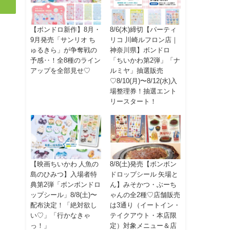
【ボンドロ新作】8月・
8/6(木)締切【パーティ
9月発売「サンリオ ち
リコ 川崎ルフロン店｜
ゅるきら」が争奪戦の
神奈川県】ボンドロ
予感‥！全8種のライン
「ちいかわ第2弾」「ナ
アップを全部見せ♡
ルミヤ」抽選販売
♡8/10(月)〜8/12(水)入
場整理券！抽選エント
リースタート！
【映画ちいかわ 人魚の
8/8(土)発売【ボンボン
島のひみつ】入場者特
ドロップシール 矢場と
典第2弾「ボンボンドロ
ん】みそかつ・ぶーち
ップシール」8/8(土)〜
ゃんの全2種♡店舗販売
配布決定！「絶対欲し
は3通り（イートイン・
い♡」「行かなきゃ
テイクアウト・本店限
っ！」
定）対象メニュー＆店