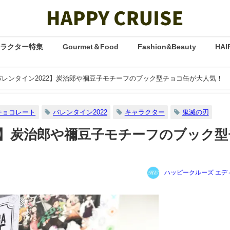
ャラクター特集
Gourmet＆Food
Fashion&Beauty
HAI
バレンタイン2022】炭治郎や禰豆子モチーフのブック型チョコ缶が大人気！
チョコレート
バレンタイン2022
キャラクター
鬼滅の刃
22】炭治郎や禰豆子モチーフのブック型
ハッピークルーズ エデ