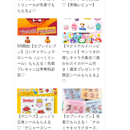
くりシールが先着でも
♡【実物レビュー】
らえるよ♡
5/5開始【セブンイレブ
【マクドナルドハッピ
ン】ゴンチャマシュマ
ーセット】サンリオの
ロシール（ぷっくりシ
推しキャラ大集合♡激
ール）もらえる！先着
かわスイカゲーム付
プレキャンは争奪戦必
き！週末プレゼントで
至♡
限定シールもらえるよ
♡
【デニーズ】ぷっくり
【セブンイレブン】先
立体シールもらえる
着でもらえる！「ナル
♡「デニャーズシー
ミヤキャラクターズ」