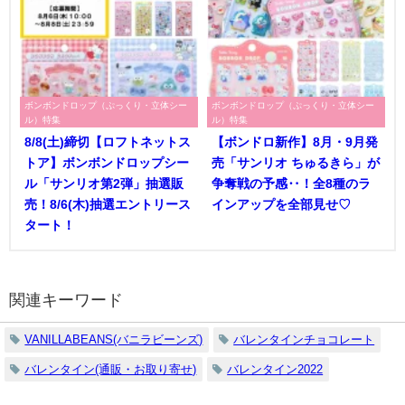
ボンボンドロップ（ぷっくり・立体シー
ボンボンドロップ（ぷっくり・立体シー
ル）特集
ル）特集
8/8(土)締切【ロフトネットス
【ボンドロ新作】8月・9月発
トア】ボンボンドロップシー
売「サンリオ ちゅるきら」が
ル「サンリオ第2弾」抽選販
争奪戦の予感‥！全8種のラ
売！8/6(木)抽選エントリース
インアップを全部見せ♡
タート！
関連キーワード
VANILLABEANS(バニラビーンズ)
バレンタインチョコレート
バレンタイン(通販・お取り寄せ)
バレンタイン2022