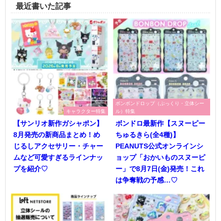
最近書いた記事
ボンボンドロップ（ぷっくり・立体シー
キャラクター特集
ル）特集
【サンリオ新作ガシャポン】
ボンドロ最新作【スヌーピー
8月発売の新商品まとめ！め
ちゅるきら(全4種)】
じるしアクセサリー・チャー
PEANUTS公式オンラインシ
ムなど可愛すぎるラインナッ
ョップ「おかいものスヌーピ
プを紹介♡
ー」で8月7日(金)発売！これ
は争奪戦の予感…♡