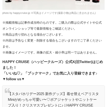
photo by happycruise.jp
※
写真はイメージです(撮影小物は商品に含まれません)
※掲載情報は記事作成当時のものです。ご購入の際は公式サイトや公式
オンラインショップ等で最新情報をご確認ください。
※商品は売り切れとなる場合がございます。
※内容は予告なく変更・削除する場合もございますのでご了承ください
ませ。
※画像はイメージです。画像の拡大・縮小率は同一ではありません。
HAPPY CRUISE（ハッピークルーズ）
公式
X(
旧
Twitter)
はじめ
ました！
「いいね♡」「ブックマーク」でお気に入り登録できます♪
▼follow us▼
【スタバホリデー2025 新作グッズ】着せ替えベアリスタ
Miniがめっちゃ可愛い〜♡ボアジャケットやニットケー
プ入り！クリスマスプレゼントに♪ | HAPPY CRUISE