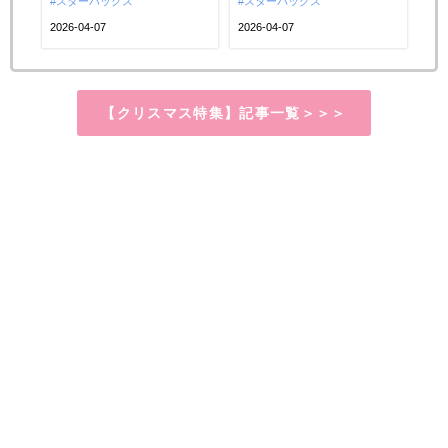
(水)より「THE STAR フラペチ
スターバックス
場♡懐かしさを感じるロゴデザ
スターバックス
ーノ®」がスタートします。メ
インをまとったタンブラーやマ
2026-04-07
2026-04-07
ロンやコーヒージェリーなど、
グ、ギフトアイテムなど、ファ
思い出に残るフレーバーが今の
ン心をくすぐるラインアップが
感覚にアップデート。さらに“1
勢ぞろいしました。おうちでも
【クリスマス特集】記事一覧＞＞＞
店舗1種類”という新しい楽しみ
カフェ気分を楽しめるセット
方も魅力です。巡って探して楽
や、プレゼントにぴったりなア
しめる、特別なフラペ...
イテムも充実。毎日のコーヒー
タイムがちょ...