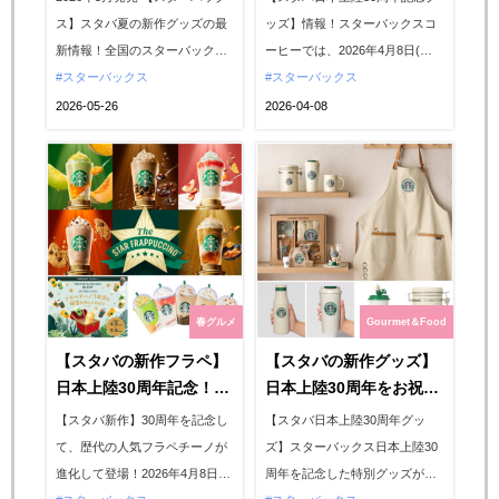
推しカラーボトル＆涼し
扮したベアリスタキャッ
ス】スタバ夏の新作グッズの最
ッズ】情報！スターバックスコ
げバッグ登場！
プが可愛すぎる〜♡
新情報！全国のスターバックス
ーヒーでは、2026年4月8日(水)
にて、2026年5月27日(水)より
スターバックス
より、スターバックス日本上陸
スターバックス
（オンライン5月26日(火)20:00
当時のロゴをあしらった「日本
2026-05-26
2026-04-08
先行販売）夏のドリンク時間や
上陸30周年記念グッズ」の店舗
おでかけにぴったりな新作グッ
販売がスタート！魅力あふれる
ズが新登場！バナナ柄のリユー
ラインアップの中から、オンラ
ザブルカップやグリッターカラ
インストアにて即完売した大人
ーのステンレスボトル、涼しげ
気商品『リユーザブルカップ＆
なメッシュバッグ...
ベアリスタキャップ』をご紹
介...
春グルメ
Gourmet＆Food
【スタバの新作フラペ】
【スタバの新作グッズ】
日本上陸30周年記念！
日本上陸30周年をお祝
『THE STAR フラペチー
い！アニバーサリーコレ
【スタバ新作】30周年を記念し
【スタバ日本上陸30周年グッ
ノ®』5つの名作フラペ
クションを一気見せ♡
て、歴代の人気フラペチーノが
ズ】スターバックス日本上陸30
チーノが進化を遂げてカ
進化して登場！2026年4月8日
周年を記念した特別グッズが登
ムバック☆