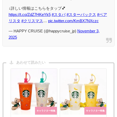
↓詳しい情報はこちらをタップ💕
https://t.co/ZdZ7HKeYk5
#スタバ
#スターバックス
#ベア
リスタ
#クリスマス
…
pic.twitter.com/KmBX7NXczc
— HAPPY CRUISE (@happycruise_jp)
November 3,
2025
あわせて読みたい
キャラクター特集
キャラクター特集