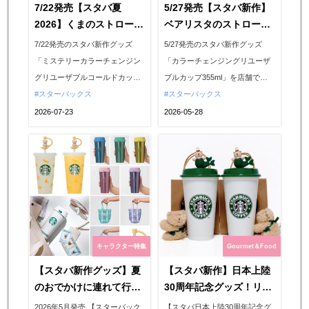
7/22発売【スタバ夏
5/27発売【スタバ新作】
2026】くまのストローキ
ベアリスタのストローキ
ャップ付き！色が変わる
ャップ付き♡色が変わる
7/22発売のスタバ新作グッズ
5/27発売のスタバ新作グッズ
『リユーザブルカップ 花
バナナ柄リユーザブルカ
「ミステリーカラーチェンジン
「カラーチェンジングリユーザ
火』が可愛すぎる〜♡
ップに一目惚れ！
グリユーザブルコールドカップ
ブルカップ355ml」を店舗で購
花火710ml＋ミステリーパック
スターバックス
入！バナナ柄に座るかわいいベ
スターバックス
リユーザブルカップ専用ストロ
アリスタのストローキャップ付
2026-07-23
2026-05-28
ーキャップベアリスタスパーク
きです。色が変わる様子を完全
リング」を店舗で購入！かわい
オリジナル写真で詳しく紹
いベアリスタのストローキャッ
介。...
プ付きです。色が変わる様子を
完全オリジナル写真で詳しく紹
介。...
キャラクター特集
Gourmet＆Food
【スタバ新作グッズ】夏
【スタバ新作】日本上陸
のおでかけに連れて行き
30周年記念グッズ！リユ
たい♡バナナ柄カップ＆
ーザブルカップ＆人魚に
2026年5月発売 【スターバック
【スタバ日本上陸30周年記念グ