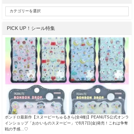
PICK UP！シール特集
ボンドロ最新作【スヌーピーちゅるきら(全4種)】PEANUTS公式オンラ
インショップ「おかいものスヌーピー」で8月7日(金)発売！これは争奪
戦の予感…♡