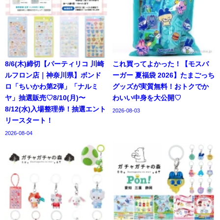
8/6(木)締切【パーティリコ 川崎
これ買ってよかった！【モスバ
ルフロン店｜神奈川県】ボンド
ーガー 夏福袋 2026】たまごっち
ロ「ちいかわ第2弾」「ナルミ
グッズが実質無料！おトクでか
ヤ」抽選販売♡8/10(月)〜
わいい中身を大公開♡
8/12(水)入場整理券！抽選エント
2026-08-03
リースタート！
2026-08-04