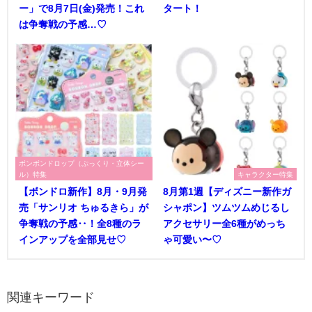
ー」で8月7日(金)発売！これ
タート！
は争奪戦の予感…♡
ボンボンドロップ（ぷっくり・立体シー
ル）特集
キャラクター特集
【ボンドロ新作】8月・9月発
8月第1週【ディズニー新作ガ
売「サンリオ ちゅるきら」が
シャポン】ツムツムめじるし
争奪戦の予感‥！全8種のラ
アクセサリー全6種がめっち
インアップを全部見せ♡
ゃ可愛い〜♡
関連キーワード