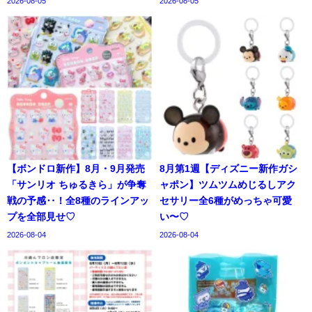
2026-08-05
2026-08-05
【ボンドロ新作】8月・9月発売
8月第1週【ディズニー新作ガシ
「サンリオ ちゅるきら」が争奪
ャポン】ツムツムめじるしアク
戦の予感‥！全8種のラインアッ
セサリー全6種がめっちゃ可愛
プを全部見せ♡
い〜♡
2026-08-04
2026-08-04