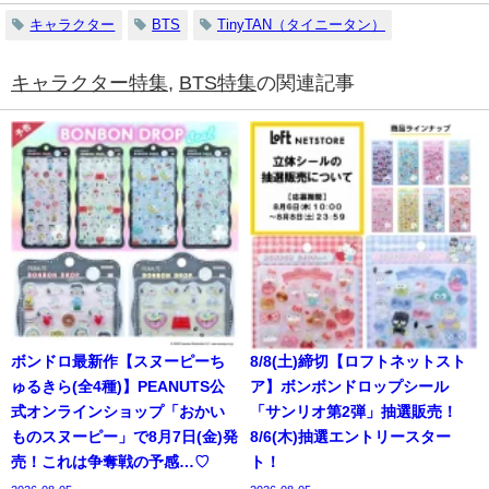
キャラクター
BTS
TinyTAN（タイニータン）
キャラクター特集
,
BTS特集
の関連記事
ボンドロ最新作【スヌーピーち
8/8(土)締切【ロフトネットスト
ゅるきら(全4種)】PEANUTS公
ア】ボンボンドロップシール
式オンラインショップ「おかい
「サンリオ第2弾」抽選販売！
ものスヌーピー」で8月7日(金)発
8/6(木)抽選エントリースター
売！これは争奪戦の予感…♡
ト！