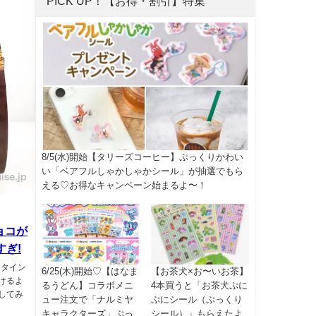
PICK UP！【お得・割引】特集
8/5(水)開始【タリーズコーヒー】ぷっくりかわい
い「ベアフルしゃかしゃかシール」が抽選でもら
える♡お得なキャンペーン始まるよ〜！
ョコが
ぎ!
ンタイン
6/25(木)開始♡【はなま
【お茶犬×お〜いお茶】
けるよ
るうどん】コラボメニ
4本買うと「お茶犬ぷに
してみ
ュー注文で「ナルミヤ
ぷにシール（ぷっくり
キャラクターズ」ぷっ
シール）」もらえたよ