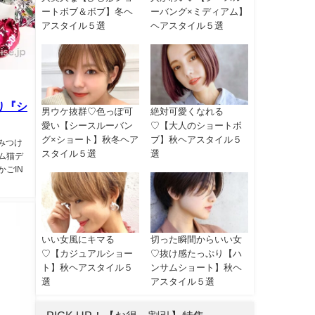
ートボブ＆ボブ】冬ヘ
ーバング×ミディアム】
アスタイル５選
ヘアスタイル５選
り『シ
男ウケ抜群♡色っぽ可
絶対可愛くなれる
愛い【シースルーバン
♡【大人のショートボ
グ×ショート】秋冬ヘア
ブ】秋ヘアスタイル５
みつけ
スタイル５選
選
ム猫デ
ごIN
いい女風にキマる
切った瞬間からいい女
♡【カジュアルショー
♡抜け感たっぷり【ハ
ト】秋ヘアスタイル５
ンサムショート】秋ヘ
選
アスタイル５選