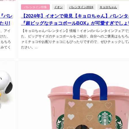
バレンタイン特集
イオン
バレンタイン2024
キョロちゃん
の『バレ
【2024年】イオンで発見【キョロちゃん】バレンタ
たり!
『超ビッグなチョコボールBOX』が可愛すぎでしょ
子、アイ
【キョロちゃんバレンタイン】情報！イオンのバレンタインフェアで
つけた、
た、ビッグサイズのチョコボールをご紹介。自分へのご褒美はもちろ
はもちろ
ァミチョコやお配りチョコにもぴったりですので、ぜひチェックして
てみてく
ださい。...