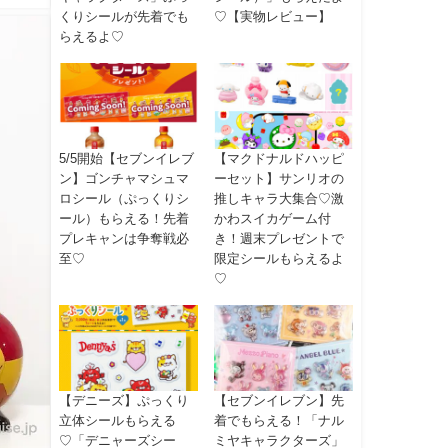
くりシールが先着でも
♡【実物レビュー】
らえるよ♡
5/5開始【セブンイレブ
【マクドナルドハッピ
ン】ゴンチャマシュマ
ーセット】サンリオの
ロシール（ぷっくりシ
推しキャラ大集合♡激
ール）もらえる！先着
かわスイカゲーム付
プレキャンは争奪戦必
き！週末プレゼントで
至♡
限定シールもらえるよ
♡
【デニーズ】ぷっくり
【セブンイレブン】先
立体シールもらえる
着でもらえる！「ナル
♡「デニャーズシー
ミヤキャラクターズ」