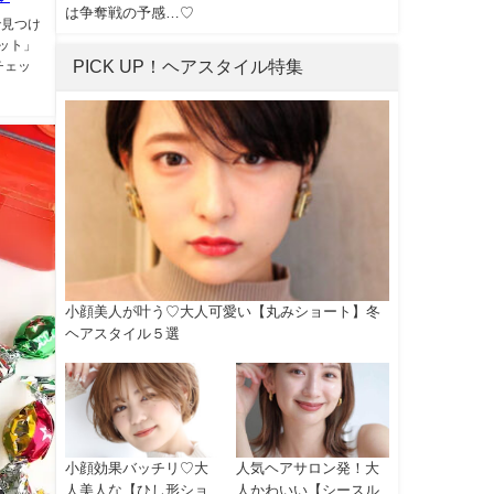
は争奪戦の予感…♡
で見つけ
ット」
PICK UP！ヘアスタイル特集
チェッ
小顔美人が叶う♡大人可愛い【丸みショート】冬
ヘアスタイル５選
小顔効果バッチリ♡大
人気ヘアサロン発！大
人美人な【ひし形ショ
人かわいい【シースル