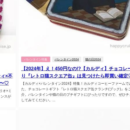
バレンタイン特集
バレンタイン2024
猫の日2024
【2024年】え！450円なの!?【カルディ】チョコレ
ィ×不
り『レトロ猫スクエア缶』は見つけたら即買い確定
〜♡
【カルディ×バレンタイン2024】特集！カルディコーヒーファームで
た、チョコレートギフト『レトロ猫スクエア缶クランチ(ブック)』を
リオ×ミ
介。バレンタインや猫の日のプチギフトにぴったりですので、ぜひチ
ャンスが
してみてください。...