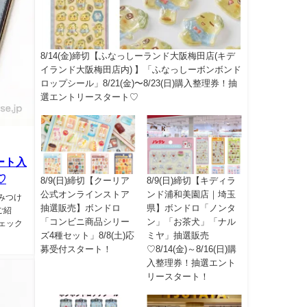
8/14(金)締切【ふなっしーランド大阪梅田店(キデ
イランド大阪梅田店内) 】「ふなっしーボンボンド
ロップシール」8/21(金)〜8/23(日)購入整理券！抽
選エントリースタート♡
ート入
♡
8/9(日)締切【クーリア
8/9(日)締切【キディラ
公式オンラインストア
ンド浦和美園店｜埼玉
みつけ
抽選販売】ボンドロ
県】ボンドロ「ノンタ
ご紹
「コンビニ商品シリー
ン」「お茶犬」「ナル
ェック
ズ4種セット」8/8(土)応
ミヤ」抽選販売
募受付スタート！
♡8/14(金)～8/16(日)購
入整理券！抽選エント
リースタート！