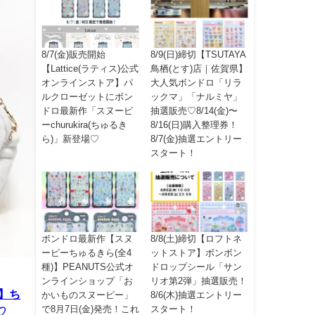
8/7(金)販売開始
8/9(日)締切【TSUTAYA
【Lattice(ラティス)公式
鳥栖(とす)店｜佐賀県】
オンラインストア】パ
大人気ボンドロ「リラ
ルクローゼットにボン
ックマ」「ナルミヤ」
ドロ最新作「スヌーピ
抽選販売♡8/14(金)〜
ーchurukira(ちゅるき
8/16(日)購入整理券！
ら)」新登場♡
8/7(金)抽選エントリー
スタート！
ボンドロ最新作【スヌ
8/8(土)締切【ロフトネ
ーピーちゅるきら(全4
ットストア】ボンボン
種)】PEANUTS公式オ
ドロップシール「サン
ンラインショップ「お
リオ第2弾」抽選販売！
】ち
かいものスヌーピー」
8/6(木)抽選エントリー
で8月7日(金)発売！これ
スタート！
♡