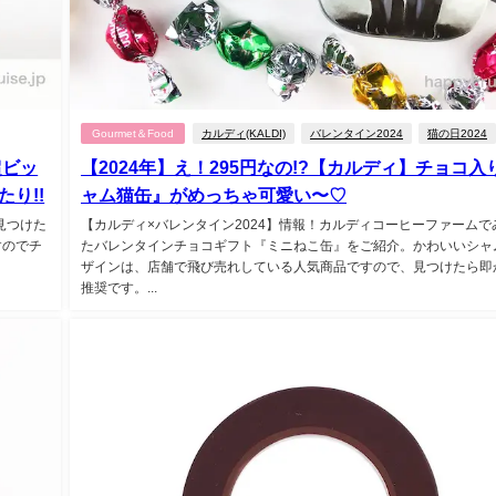
Gourmet＆Food
カルディ(KALDI)
バレンタイン2024
猫の日2024
超ビッ
【2024年】え！295円なの!?【カルディ】チョコ入
り!!
ャム猫缶』がめっちゃ可愛い〜♡
見つけた
【カルディ×バレンタイン2024】情報！カルディコーヒーファームで
すのでチ
たバレンタインチョコギフト『ミニねこ缶』をご紹介。かわいいシャ
ザインは、店舗で飛び売れしている人気商品ですので、見つけたら即か
推奨です。...