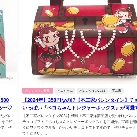
バレンタイン特集
ペコちゃん
バレンタイン2024
不二家
500
【2024年】350円なの!?【不二家バレンタイン】チ
る〜♡
いっぱい『ペコちゃんトレジャーボックス』が可愛す
けたバレ
【不二家バレンタイン2024】情報！不二家洋菓子店で見つけたバレ
』をご紹
チョコギフト『ペコちゃんトレジャーボックス』をご紹介。宝箱を開
ので、ぜ
うにワクワクできる、かわいいチョコギフトですので、ぜひチェック
てください。...