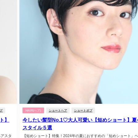
グ
HAIR(ヘア)
ショートヘア
ショートボブ
ト】
今したい髪型No.1♡大人可愛い【短めショート】夏
スタイル５選
ヘアスタ
【短めショート】特集！2024年の夏におすすめの「短めショート」