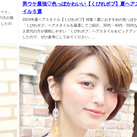
男ウケ最強♡色っぽかわいい【くびれボブ】夏ヘア
イル５選
ョート」
の方が挑
2024年夏ヘアスタイル【くびれボブ】特集！夏におすすめの色っぽ
ましたの
「くびれボブ」ヘアスタイルを厳選してご紹介。30代・40代・50代
人世代の方が挑戦しやすい「くびれボブ」ヘアスタイルをピックアッ
したので、ぜひ参考にしてみてください。...