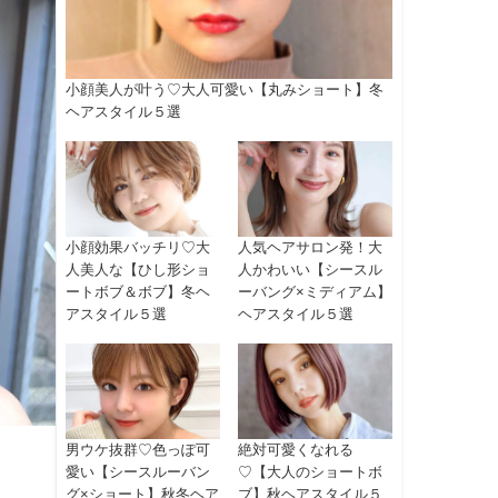
小顔美人が叶う♡大人可愛い【丸みショート】冬
ヘアスタイル５選
小顔効果バッチリ♡大
人気ヘアサロン発！大
人美人な【ひし形ショ
人かわいい【シースル
ートボブ＆ボブ】冬ヘ
ーバング×ミディアム】
アスタイル５選
ヘアスタイル５選
男ウケ抜群♡色っぽ可
絶対可愛くなれる
愛い【シースルーバン
♡【大人のショートボ
グ×ショート】秋冬ヘア
ブ】秋ヘアスタイル５