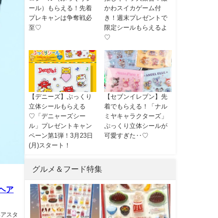
ール）もらえる！先着
かわスイカゲーム付
プレキャンは争奪戦必
き！週末プレゼントで
至♡
限定シールもらえるよ
♡
【デニーズ】ぷっくり
【セブンイレブン】先
立体シールもらえる
着でもらえる！「ナル
♡「デニャーズシー
ミヤキャラクターズ」
ル」プレゼントキャン
ぷっくり立体シールが
ペーン第1弾！3月23日
可愛すぎた‥♡
(月)スタート！
グルメ＆フード特集
ヘア
ヘアスタ