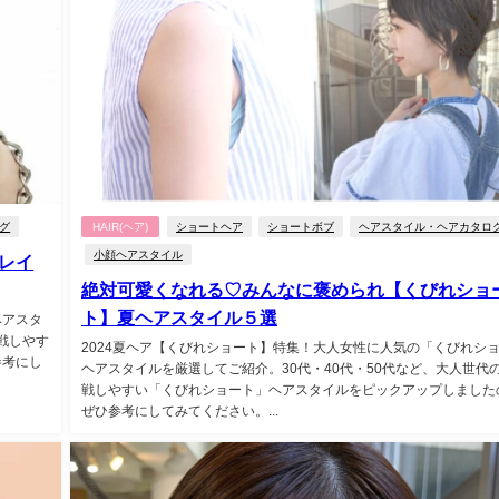
グ
HAIR(ヘア)
ショートヘア
ショートボブ
ヘアスタイル・ヘアカタロ
小顔ヘアスタイル
レイ
絶対可愛くなれる♡みんなに褒められ【くびれショ
ト】夏ヘアスタイル５選
ヘアスタ
戦しやす
2024夏ヘア【くびれショート】特集！大人女性に人気の「くびれシ
参考にし
ヘアスタイルを厳選してご紹介。30代・40代・50代など、大人世代
戦しやすい「くびれショート」ヘアスタイルをピックアップしました
ぜひ参考にしてみてください。...