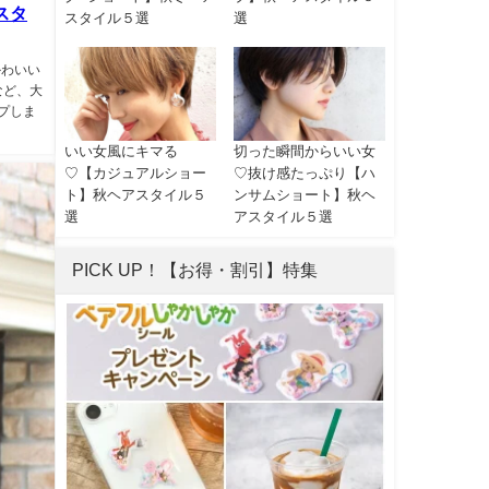
スタ
スタイル５選
選
かわいい
など、大
プしま
いい女風にキマる
切った瞬間からいい女
♡【カジュアルショー
♡抜け感たっぷり【ハ
ト】秋ヘアスタイル５
ンサムショート】秋ヘ
選
アスタイル５選
PICK UP！【お得・割引】特集