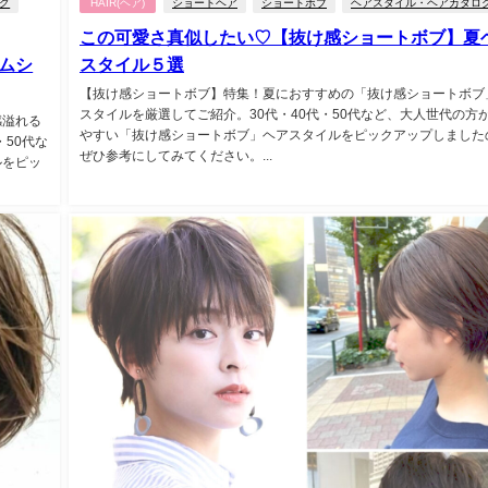
グ
HAIR(ヘア)
ショートヘア
ショートボブ
ヘアスタイル・ヘアカタロ
この可愛さ真似したい♡【抜け感ショートボブ】夏
ムシ
スタイル５選
【抜け感ショートボブ】特集！夏におすすめの「抜け感ショートボブ
スタイルを厳選してご紹介。30代・40代・50代など、大人世代の方
感溢れる
やすい「抜け感ショートボブ」ヘアスタイルをピックアップしました
50代な
ぜひ参考にしてみてください。...
ルをピッ