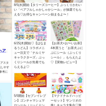
8/5(水)開始【タリーズコーヒー】ぷっくりかわい
い「ベアフルしゃかしゃかシール」が抽選でもら
える♡お得なキャンペーン始まるよ〜！
6/25(木)開始♡【はなま
【お茶犬×お〜いお茶】
るうどん】コラボメニ
4本買うと「お茶犬ぷに
ヘア
ュー注文で「ナルミヤ
ぷにシール（ぷっくり
キャラクターズ」ぷっ
シール）」もらえたよ
くりシールが先着でも
♡【実物レビュー】
ヘアスタ
らえるよ♡
戦しやす
参考に
5/5開始【セブンイレブ
【マクドナルドハッピ
ン】ゴンチャマシュマ
ーセット】サンリオの
ロシール（ぷっくりシ
推しキャラ大集合♡激