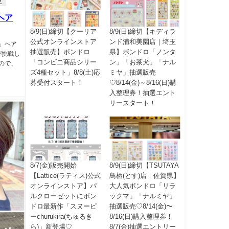
グ
ヘア
8/9(日)締切【クーリア
8/9(日)締切【キディラ
公式オンラインストア
ンド浦和美園店｜埼玉
」ヘア
抽選販売】ボンドロ
県】ボンドロ「ノンタ
が挑戦し
「コンビニ商品シリー
ン」「お茶犬」「ナル
ので、
ズ4種セット」8/8(土)応
ミヤ」抽選販売
募受付スタート！
♡8/14(金)～8/16(日)購
入整理券！抽選エント
リースタート！
8/7(金)販売開始
8/9(日)締切【TSUTAYA
【Lattice(ラティス)公式
鳥栖(とす)店｜佐賀県】
オンラインストア】パ
大人気ボンドロ「リラ
ルクローゼットにボン
ックマ」「ナルミヤ」
ドロ最新作「スヌーピ
抽選販売♡8/14(金)〜
ーchurukira(ちゅるき
8/16(日)購入整理券！
ら)」新登場♡
8/7(金)抽選エントリー