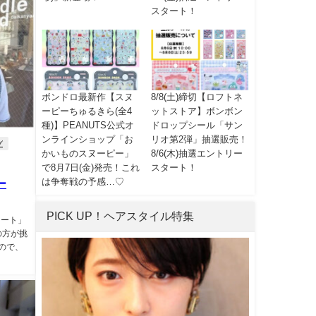
スタート！
ボンドロ最新作【スヌ
8/8(土)締切【ロフトネ
ーピーちゅるきら(全4
ットストア】ボンボン
種)】PEANUTS公式オ
ドロップシール「サン
ンラインショップ「お
リオ第2弾」抽選販売！
グ
かいものスヌーピー」
8/6(木)抽選エントリー
で8月7日(金)発売！これ
スタート！
は争奪戦の予感…♡
ー
PICK UP！ヘアスタイル特集
ョート」
の方が挑
ので、