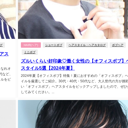
グ
HAIR(ヘア)
ショートボブ
ヘアスタイル・ヘアカタログ
ボブヘア
ミニボブ
アス
ズルいくらい好印象♡働く女性の【オフィスボブ】
スタイル5選【2024年夏】
こなれオ
代など、
2024年夏【オフィスボブ】特集！夏におすすめの「オフィスボブ」
イルをピ
イルを厳選してご紹介。30代・40代・50代など、大人世代の方が挑
い「オフィスボブ」ヘアスタイルをピックアップしましたので、ぜひ
してみてください。...