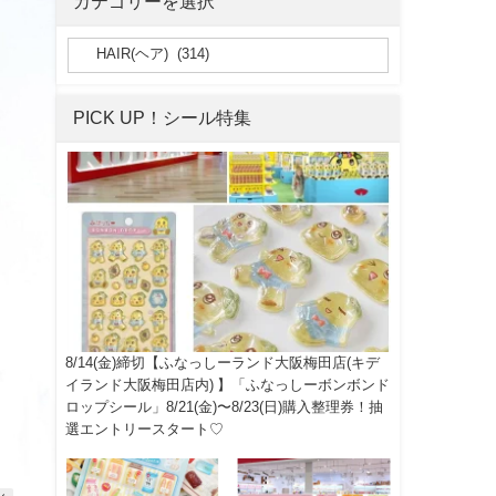
カテゴリーを選択
PICK UP！シール特集
8/14(金)締切【ふなっしーランド大阪梅田店(キデ
イランド大阪梅田店内) 】「ふなっしーボンボンド
ロップシール」8/21(金)〜8/23(日)購入整理券！抽
選エントリースタート♡