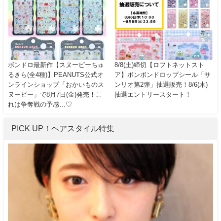
ボンドロ最新作【スヌーピーちゅ
8/8(土)締切【ロフトネットスト
るきら(全4種)】PEANUTS公式オ
ア】ボンボンドロップシール「サ
ンラインショップ「おかいものス
ンリオ第2弾」抽選販売！8/6(木)
ヌーピー」で8月7日(金)発売！こ
抽選エントリースタート！
れは争奪戦の予感…♡
PICK UP！ヘアスタイル特集