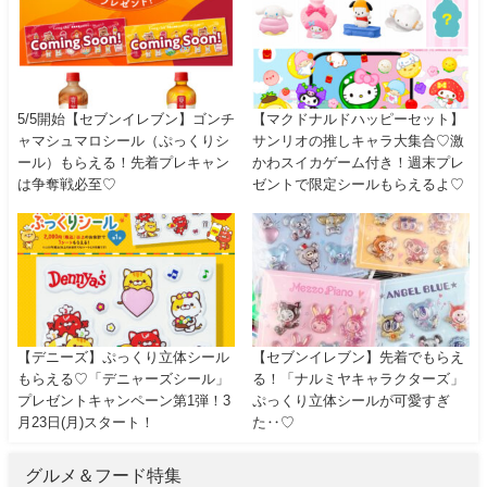
5/5開始【セブンイレブン】ゴンチ
【マクドナルドハッピーセット】
ャマシュマロシール（ぷっくりシ
サンリオの推しキャラ大集合♡激
ール）もらえる！先着プレキャン
かわスイカゲーム付き！週末プレ
は争奪戦必至♡
ゼントで限定シールもらえるよ♡
【デニーズ】ぷっくり立体シール
【セブンイレブン】先着でもらえ
もらえる♡「デニャーズシール」
る！「ナルミヤキャラクターズ」
プレゼントキャンペーン第1弾！3
ぷっくり立体シールが可愛すぎ
月23日(月)スタート！
た‥♡
グルメ＆フード特集