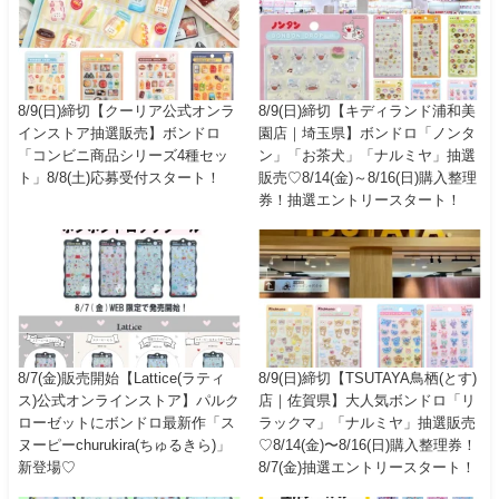
8/9(日)締切【クーリア公式オンラ
8/9(日)締切【キディランド浦和美
インストア抽選販売】ボンドロ
園店｜埼玉県】ボンドロ「ノンタ
「コンビニ商品シリーズ4種セッ
ン」「お茶犬」「ナルミヤ」抽選
ト」8/8(土)応募受付スタート！
販売♡8/14(金)～8/16(日)購入整理
券！抽選エントリースタート！
8/7(金)販売開始【Lattice(ラティ
8/9(日)締切【TSUTAYA鳥栖(とす)
ス)公式オンラインストア】パルク
店｜佐賀県】大人気ボンドロ「リ
ローゼットにボンドロ最新作「ス
ラックマ」「ナルミヤ」抽選販売
ヌーピーchurukira(ちゅるきら)」
♡8/14(金)〜8/16(日)購入整理券！
新登場♡
8/7(金)抽選エントリースタート！