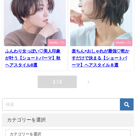
HAIR(ヘア)
HAIR(ヘア)
ふんわり女っぽい♡美人印象
楽ちん×おしゃれが最強♡乾か
が叶う【ショートパーマ】秋
すだけで決まる【ショートパ
ヘアスタイル8選
ーマ】ヘアスタイル８選
1 / 2
カテゴリーを選択