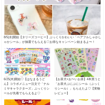
8/5(水)開始【タリーズコーヒー】ぷっくりかわいい「ベアフルしゃかし
ゃかシール」が抽選でもらえる♡お得なキャンペーン始まるよ〜！
6/25(木)開始♡【はなまるうど
【お茶犬×お〜いお茶】4本買うと
ん】コラボメニュー注文で「ナル
「お茶犬ぷにぷにシール（ぷっく
ミヤキャラクターズ」ぷっくりシ
りシール）」もらえたよ♡【実物
ールが先着でもらえるよ♡
レビュー】