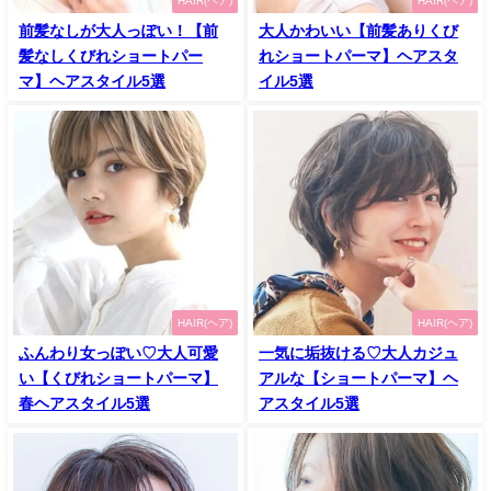
HAIR(ヘア)
HAIR(ヘア)
前髪なしが大人っぽい！【前
大人かわいい【前髪ありくび
髪なしくびれショートパー
れショートパーマ】ヘアスタ
マ】ヘアスタイル5選
イル5選
HAIR(ヘア)
HAIR(ヘア)
ふんわり女っぽい♡大人可愛
一気に垢抜ける♡大人カジュ
い【くびれショートパーマ】
アルな【ショートパーマ】ヘ
春ヘアスタイル5選
アスタイル5選