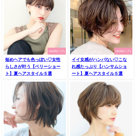
HAIR(ヘア)
HAIR(ヘア)
短めヘアでも色っぽい♡女性
イイ女感がハンパない♡こな
らしさが叶う【ベリーショー
れ感たっぷり【ハンサムショ
ト】夏ヘアスタイル５選
ート】夏ヘアスタイル５選