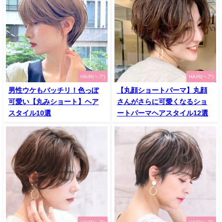
HAIR(ヘア)
HAIR(ヘア)
男性ウケもバッチリ！色っぽ
【丸顔ショートパーマ】丸顔
可愛い【丸みショート】ヘア
さんがさらに可愛くなるショ
スタイル10選
ートパーマヘアスタイル12選