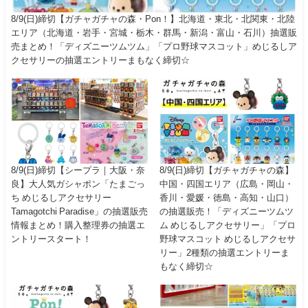
8/9(日)締切【ガチャガチャの森・Pon！】北海道・東北・北関東・北陸
エリア（北海道・岩手・宮城・栃木・群馬・新潟・富山・石川）抽選販
売まとめ！「ディズニーツムツム」「プロ野球マスコット」めじるしア
クセサリーの抽選エントリーまもなく締切☆
8/9(日)締切【シープラ｜大阪・奈
8/9(日)締切【ガチャガチャの森】
良】大人気ガシャポン「たまごっ
中国・四国エリア（広島・岡山・
ち めじるしアクセサリー
香川・愛媛・徳島・高知・山口）
Tamagotchi Paradise」の抽選販売
の抽選販売！「ディズニーツムツ
情報まとめ！購入整理券の抽選エ
ム めじるしアクセサリー」「プロ
ントリースタート！
野球マスコット めじるしアクセサ
リー」2種類の抽選エントリーま
もなく締切☆