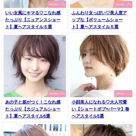
HAIR(ヘア)
HAIR(ヘア)
いい女風にキマる♡こなれ感
ふんわり女っぽい♡美人度ア
たっぷり【ニュアンスショー
ップな【ボリュームショー
ト】夏ヘアスタイル５選
ト】夏ヘアスタイル５選
HAIR(ヘア)
HAIR(ヘア)
あの子と差がつく！こなれ感
小顔美人になれる♡大人可愛
たっぷり【カジュアルショー
い【ショートボブ×パーマ】春
ト】夏ヘアスタイル5選
ヘアスタイル5選