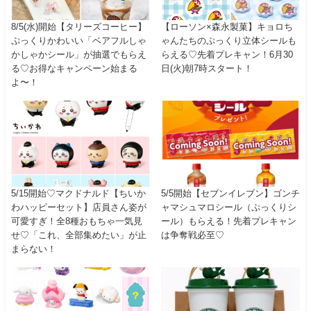
8/5(水)開始【タリーズコーヒー】
【ローソン×森永製菓】キョロち
ぷっくりかわいい「ベアフルしゃ
ゃんたちのぷっくり立体シールも
かしゃかシール」が抽選でもらえ
らえる♡先着プレキャン！6月30
る♡お得なキャンペーン始まる
日(火)朝7時スタート！
よ〜！
5/15開始♡マクドナルド【ちいか
5/5開始【セブンイレブン】ゴンチ
わハッピーセット】店員さん姿が
ャマシュマロシール（ぷっくりシ
可愛すぎ！全8種おもちゃ一気見
ール）もらえる！先着プレキャン
せ♡「これ、全部集めたい」が止
は争奪戦必至♡
まらない！