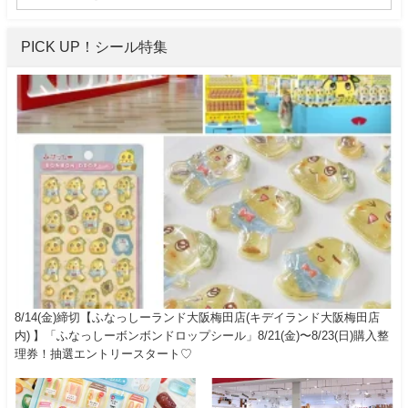
PICK UP！シール特集
8/14(金)締切【ふなっしーランド大阪梅田店(キデイランド大阪梅田店
内) 】「ふなっしーボンボンドロップシール」8/21(金)〜8/23(日)購入整
理券！抽選エントリースタート♡