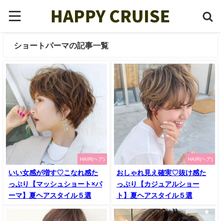
ショートパーマの記事一覧
HAIR(ヘア)
HAIR(ヘア)
いい女感が増す♡こなれ感た
おしゃれ見え確実♡抜け感た
っぷり【マッシュショート×パ
っぷり【カジュアルショー
ーマ】夏ヘアスタイル５選
ト】夏ヘアスタイル５選