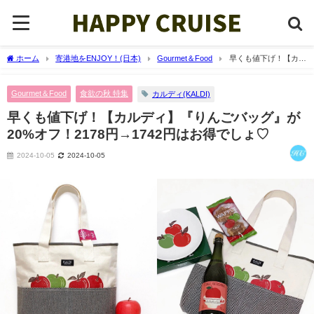
ホーム
寄港地をENJOY！(日本)
Gourmet＆Food
早くも値下げ！【カル
ディ】『りんごバッグ』が20%オフ！2178円→1742円はお得でしょ♡
Gourmet＆Food
食欲の秋 特集
カルディ(KALDI)
早くも値下げ！【カルディ】『りんごバッグ』が
20%オフ！2178円→1742円はお得でしょ♡
2024-10-05
2024-10-05