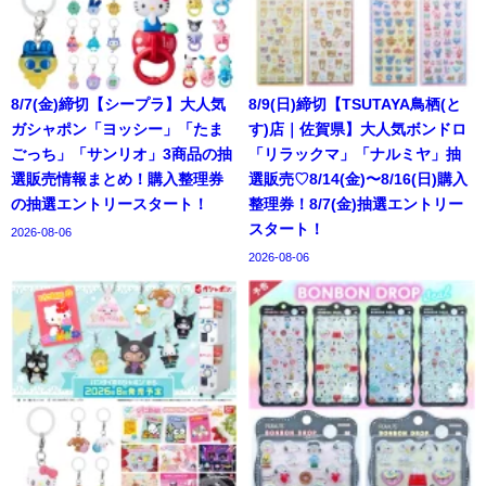
8/7(金)締切【シープラ】大人気
8/9(日)締切【TSUTAYA鳥栖(と
ガシャポン「ヨッシー」「たま
す)店｜佐賀県】大人気ボンドロ
ごっち」「サンリオ」3商品の抽
「リラックマ」「ナルミヤ」抽
選販売情報まとめ！購入整理券
選販売♡8/14(金)〜8/16(日)購入
の抽選エントリースタート！
整理券！8/7(金)抽選エントリー
スタート！
2026-08-06
2026-08-06