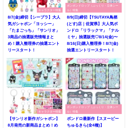
ボンボンドロップ（ぷっくり・立体シー
キャラクター特集
ル）特集
8/7(金)締切【シープラ】大人
8/9(日)締切【TSUTAYA鳥栖
気ガシャポン「ヨッシー」
(とす)店｜佐賀県】大人気ボ
「たまごっち」「サンリオ」
ンドロ「リラックマ」「ナル
3商品の抽選販売情報まと
ミヤ」抽選販売♡8/14(金)〜
め！購入整理券の抽選エント
8/16(日)購入整理券！8/7(金)
リースタート！
抽選エントリースタート！
ボンボンドロップ（ぷっくり・立体シー
キャラクター特集
ル）特集
【サンリオ新作ガシャポン】
ボンドロ最新作【スヌーピー
8月発売の新商品まとめ！め
ちゅるきら(全4種)】