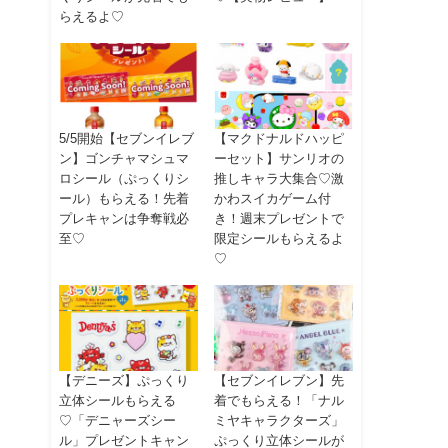
らえるよ♡
5/5開始【セブンイレブ
【マクドナルドハッピ
ン】ゴンチャマシュマ
ーセット】サンリオの
ロシール（ぷっくりシ
推しキャラ大集合♡激
ール）もらえる！先着
かわスイカゲーム付
プレキャンは争奪戦必
き！週末プレゼントで
至♡
限定シールもらえるよ
♡
【デニーズ】ぷっくり
【セブンイレブン】先
立体シールもらえる
着でもらえる！「ナル
♡「デニャーズシー
ミヤキャラクターズ」
ル」プレゼントキャン
ぷっくり立体シールが