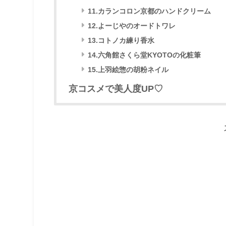
11.カランコロン京都のハンドクリーム
12.よーじやのオードトワレ
13.コトノカ練り香水
14.六角館さくら堂KYOTOの化粧筆
15.上羽絵惣の胡粉ネイル
京コスメで美人度UP♡