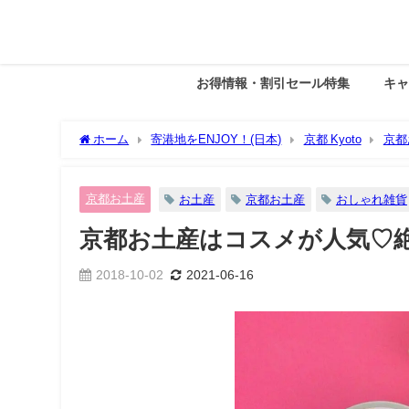
お得情報・割引セール特集
キ
ホーム
寄港地をENJOY！(日本)
京都 Kyoto
京都
京都お土産
お土産
京都お土産
おしゃれ雑貨
京都お土産はコスメが人気♡絶
2018-10-02
2021-06-16