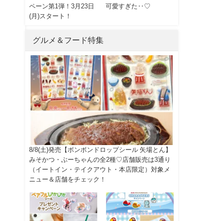
ペーン第1弾！3月23日
可愛すぎた‥♡
(月)スタート！
グルメ＆フード特集
8/8(土)発売【ボンボンドロップシール 矢場とん】
みそかつ・ぶーちゃんの全2種♡店舗販売は3通り
（イートイン・テイクアウト・本店限定）対象メ
ニュー＆店舗をチェック！