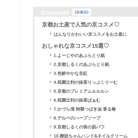
Contents
[
非表示
]
京都お土産で人気の京コスメ♡
はんなりかわいい京コスメをお土産に
おしゃれな京コスメ15選♡
1.よーじやのあぶらとり紙
2.京都しるくのあぶらとり紙
3.色鮮やかな京紅
4.祇園辻利の抹茶りっぷくりーむ
5.京都のプレミアムルルルン
6.祇園辻利の抹茶ばぁむ
7.かづら清 特製つばき油 香る椿
8.デルベのハーブソープ
9.京都しるくの珠の肌パフ
10.舞妓ちゃんハンド&ネイルクリーム