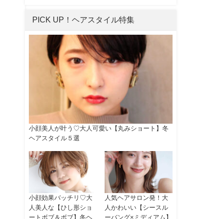
PICK UP！ヘアスタイル特集
小顔美人が叶う♡大人可愛い【丸みショート】冬
ヘアスタイル５選
小顔効果バッチリ♡大
人気ヘアサロン発！大
人美人な【ひし形ショ
人かわいい【シースル
ートボブ＆ボブ】冬ヘ
ーバング×ミディアム】