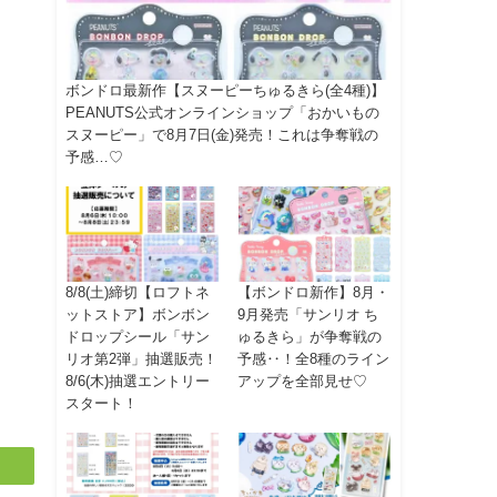
ボンドロ最新作【スヌーピーちゅるきら(全4種)】
PEANUTS公式オンラインショップ「おかいもの
スヌーピー」で8月7日(金)発売！これは争奪戦の
予感…♡
8/8(土)締切【ロフトネ
【ボンドロ新作】8月・
ットストア】ボンボン
9月発売「サンリオ ち
ドロップシール「サン
ゅるきら」が争奪戦の
リオ第2弾」抽選販売！
予感‥！全8種のライン
8/6(木)抽選エントリー
アップを全部見せ♡
スタート！