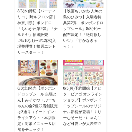
8/6(木)締切【パーティ
【映画ちいかわ 人魚の
リコ 川崎ルフロン店｜
島のひみつ】入場者特
神奈川県】ボンドロ
典第2弾「ボンボンドロ
「ちいかわ第2弾」「ナ
ップシール」8/8(土)〜
ルミヤ」抽選販売
配布決定！「絶対欲し
♡8/10(月)〜8/12(水)入
い♡」「行かなきゃ
場整理券！抽選エント
っ！」
リースタート！
8/8(土)発売【ボンボン
8/3(月)予約開始【アピ
ドロップシール 矢場と
タ・ピアゴ オンライン
ん】みそかつ・ぶーち
ショップ】ボンボンド
ゃんの全2種♡店舗販売
ロップシールのオリジ
は3通り（イートイン・
ナル新柄が登場！くり
テイクアウト・本店限
ーむそーだ・にゃんこ
定）対象メニュー＆店
など可愛いが大渋滞♡
舗をチェック！