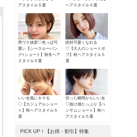
アスタイル５選
ヘアスタイル５選
男ウケ抜群♡色っぽ可
絶対可愛くなれる
愛い【シースルーバン
♡【大人のショートボ
グ×ショート】秋冬ヘア
ブ】秋ヘアスタイル５
スタイル５選
選
いい女風にキマる
切った瞬間からいい女
♡【カジュアルショー
♡抜け感たっぷり【ハ
ト】秋ヘアスタイル５
ンサムショート】秋ヘ
選
アスタイル５選
PICK UP！【お得・割引】特集