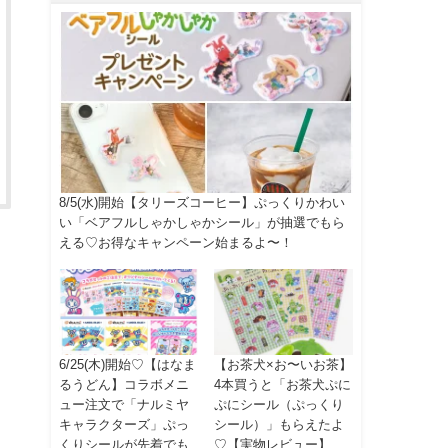
8/5(水)開始【タリーズコーヒー】ぷっくりかわい
い「ベアフルしゃかしゃかシール」が抽選でもら
える♡お得なキャンペーン始まるよ〜！
6/25(木)開始♡【はなま
【お茶犬×お〜いお茶】
るうどん】コラボメニ
4本買うと「お茶犬ぷに
ュー注文で「ナルミヤ
ぷにシール（ぷっくり
キャラクターズ」ぷっ
シール）」もらえたよ
くりシールが先着でも
♡【実物レビュー】