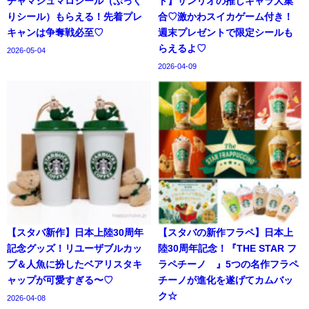
チャマシュマロシール（ぷっく
ト】サンリオの推しキャラ大集
りシール）もらえる！先着プレ
合♡激かわスイカゲーム付き！
キャンは争奪戦必至♡
週末プレゼントで限定シールも
らえるよ♡
2026-05-04
2026-04-09
【スタバ新作】日本上陸30周年
【スタバの新作フラペ】日本上
記念グッズ！リユーザブルカッ
陸30周年記念！『THE STAR フ
プ＆人魚に扮したベアリスタキ
ラペチーノ®』5つの名作フラペ
ャップが可愛すぎる〜♡
チーノが進化を遂げてカムバッ
ク☆
2026-04-08