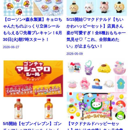
【ローソン×森永製菓】キョロち
5/15開始♡マクドナルド【ちい
ゃんたちのぷっくり立体シール
かわハッピーセット】店員さん
もらえる♡先着プレキャン！6月
姿が可愛すぎ！全8種おもちゃ一
30日(火)朝7時スタート！
気見せ♡「これ、全部集めた
い」が止まらない！
2026-06-27
2026-05-09
5/5開始【セブンイレブン】ゴン
【マクドナルドハッピーセッ