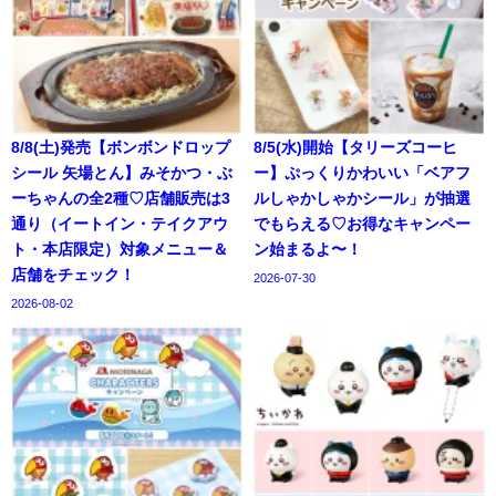
8/8(土)発売【ボンボンドロップ
8/5(水)開始【タリーズコーヒ
シール 矢場とん】みそかつ・ぶ
ー】ぷっくりかわいい「ベアフ
ーちゃんの全2種♡店舗販売は3
ルしゃかしゃかシール」が抽選
通り（イートイン・テイクアウ
でもらえる♡お得なキャンペー
ト・本店限定）対象メニュー＆
ン始まるよ〜！
店舗をチェック！
2026-07-30
2026-08-02