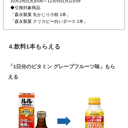
10月29日(火)0:00～11月4日(月)23:59
◆引換対象商品
「森永製菓 丸かじり小枝 1本」
「森永製菓 クリスピー白いダース 1本」
4.飲料1本もらえる
「1日分のビタミン グレープフルーツ味」もら
える