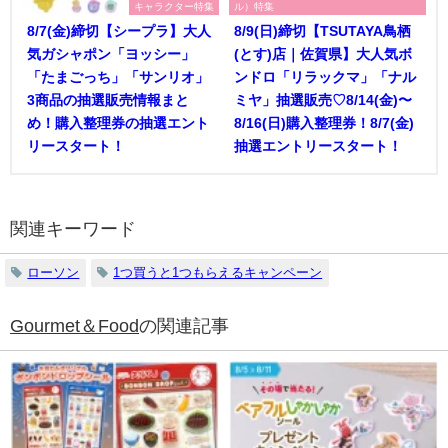
キャラクター特集
ル）特集
8/7(金)締切【シープラ】大人
8/9(日)締切【TSUTAYA鳥栖
気ガシャポン「ヨッシー」
(とす)店｜佐賀県】大人気ボ
「たまごっち」「サンリオ」
ンドロ「リラックマ」「ナル
3商品の抽選販売情報まと
ミヤ」抽選販売♡8/14(金)〜
め！購入整理券の抽選エント
8/16(日)購入整理券！8/7(金)
リースタート！
抽選エントリースタート！
関連キーワード
ローソン
1つ買うと1つもらえるキャンペーン
Gourmet＆Food
の関連記事