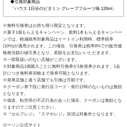
◆引換対象商品
「ハウス 1日分のビタミン グレープフルーツ味 120ml」
※無料引換券はお持ち帰り限定となります。
※菓子1個もらえるキャンペーン、飲料1本もらえるキャンペー
ンでは、軽減税率対象商品はイートイン利用時、標準税率
(10%)が適用されます。この場合、引換券は税率8%での販売価
格相当額の値引券となり、差額をお支払いいただきます。
※一部取扱いのない店舗がございます。
※対象商品1個購入ごとに無料引換券が1枚発券されます。1会
計につき無料券30枚まで発券可能となります。
※発券店舗と違う店舗でも引換は可能です。
※クーポン券下段に発行店コード・発行日時のないものは無効
となります。
※偽造、転売等の不正行為があった場合、クーポンは無効とな
りますのでご注意ください。
※『セルフレジ』『スマホレジ』決済は対象外となります。
ローソン公式サイト