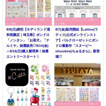
ボンボンドロップ（ぷっくり・立体シー
ボンボンドロップ（ぷっくり・立体シー
ル）特集
ル）特集
8/9(日)締切【キディランド浦
8/7(金)販売開始【Lattice(ラ
和美園店｜埼玉県】ボンドロ
ティス)公式オンラインスト
「ノンタン」「お茶犬」「ナ
ア】パルクローゼットにボン
ルミヤ」抽選販売♡8/14(金)
ドロ最新作「スヌーピー
～8/16(日)購入整理券！抽選
churukira(ちゅるきら)」新登
エントリースタート！
場♡
ボンボンドロップ（ぷっくり・立体シー