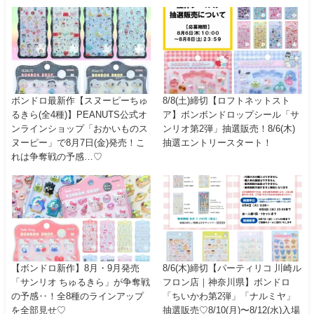
ボンドロ最新作【スヌーピーちゅ
8/8(土)締切【ロフトネットスト
るきら(全4種)】PEANUTS公式オ
ア】ボンボンドロップシール「サ
ンラインショップ「おかいものス
ンリオ第2弾」抽選販売！8/6(木)
ヌーピー」で8月7日(金)発売！こ
抽選エントリースタート！
れは争奪戦の予感…♡
【ボンドロ新作】8月・9月発売
8/6(木)締切【パーティリコ 川崎ル
「サンリオ ちゅるきら」が争奪戦
フロン店｜神奈川県】ボンドロ
の予感‥！全8種のラインアップ
「ちいかわ第2弾」「ナルミヤ」
を全部見せ♡
抽選販売♡8/10(月)〜8/12(水)入場