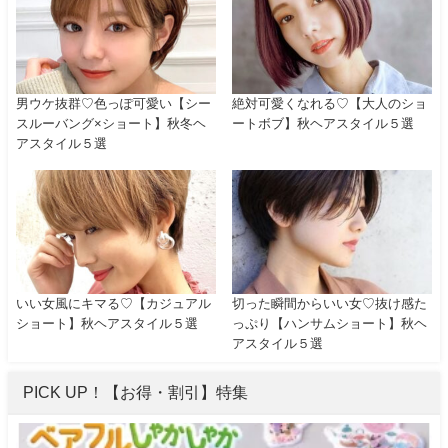
男ウケ抜群♡色っぽ可愛い【シー
絶対可愛くなれる♡【大人のショ
スルーバング×ショート】秋冬ヘ
ートボブ】秋ヘアスタイル５選
アスタイル５選
いい女風にキマる♡【カジュアル
切った瞬間からいい女♡抜け感た
ショート】秋ヘアスタイル５選
っぷり【ハンサムショート】秋ヘ
アスタイル５選
PICK UP！【お得・割引】特集