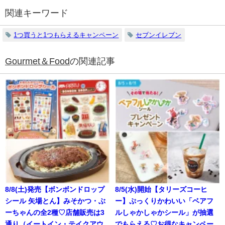
関連キーワード
1つ買うと1つもらえるキャンペーン
セブンイレブン
Gourmet＆Food
の関連記事
8/8(土)発売【ボンボンドロップ
8/5(水)開始【タリーズコーヒ
シール 矢場とん】みそかつ・ぶ
ー】ぷっくりかわいい「ベアフ
ーちゃんの全2種♡店舗販売は3
ルしゃかしゃかシール」が抽選
通り（イートイン・テイクアウ
でもらえる♡お得なキャンペー