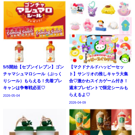
5/5開始【セブンイレブン】ゴン
【マクドナルドハッピーセッ
チャマシュマロシール（ぷっく
ト】サンリオの推しキャラ大集
りシール）もらえる！先着プレ
合♡激かわスイカゲーム付き！
キャンは争奪戦必至♡
週末プレゼントで限定シールも
らえるよ♡
2026-05-04
2026-04-09