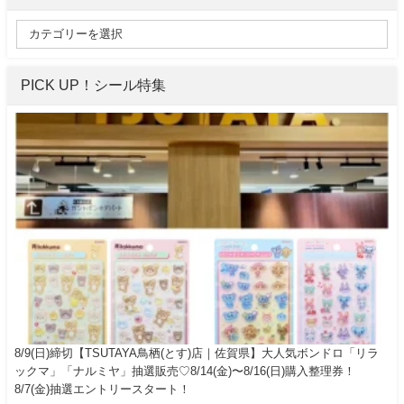
PICK UP！シール特集
8/9(日)締切【TSUTAYA鳥栖(とす)店｜佐賀県】大人気ボンドロ「リラ
ックマ」「ナルミヤ」抽選販売♡8/14(金)〜8/16(日)購入整理券！
8/7(金)抽選エントリースタート！