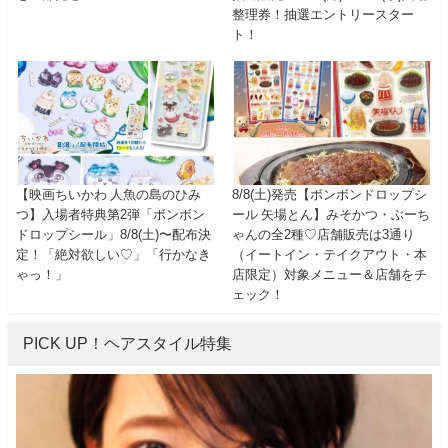
整理券！抽選エントリースター
ト！
【映画ちいかわ 人魚の島のひみ
8/8(土)発売【ボンボンドロップシ
つ】入場者特典第2弾「ボンボン
ール 矢場とん】みそかつ・ぶーち
ドロップシール」8/8(土)〜配布決
ゃんの全2種♡店舗販売は3通り
定！「絶対欲しい♡」「行かなき
（イートイン・テイクアウト・本
ゃっ！」
店限定）対象メニュー＆店舗をチ
ェック！
PICK UP！ヘアスタイル特集