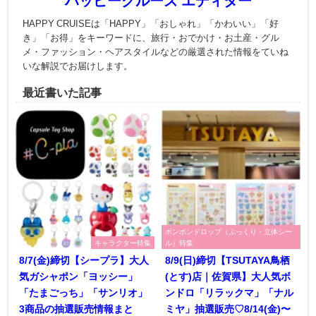
ハッピークルーズ エディター
HAPPY CRUISEは「HAPPY」「おしゃれ」「かわいい」「好
き」「お得」をキーワードに、旅行・おでかけ・お土産・グル
メ・ファッション・ヘアスタイルなどの厳選された情報をていね
いな解説でお届けします。
最近書いた記事
ボンボンドロップ（ぷっくり・立体シー
キャラクター特集
ル）特集
8/7(金)締切【シープラ】大人
8/9(日)締切【TSUTAYA鳥栖
気ガシャポン「ヨッシー」
(とす)店｜佐賀県】大人気ボ
「たまごっち」「サンリオ」
ンドロ「リラックマ」「ナル
3商品の抽選販売情報まと
ミヤ」抽選販売♡8/14(金)〜