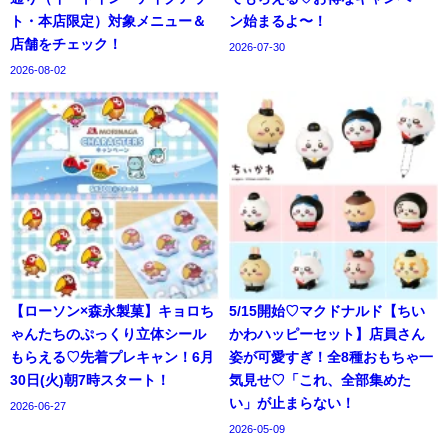
ト・本店限定）対象メニュー＆
ン始まるよ〜！
店舗をチェック！
2026-07-30
2026-08-02
【ローソン×森永製菓】キョロち
5/15開始♡マクドナルド【ちい
ゃんたちのぷっくり立体シール
かわハッピーセット】店員さん
もらえる♡先着プレキャン！6月
姿が可愛すぎ！全8種おもちゃ一
30日(火)朝7時スタート！
気見せ♡「これ、全部集めた
い」が止まらない！
2026-06-27
2026-05-09