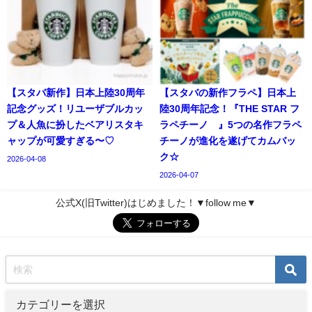
【スタバ新作】日本上陸30周年
【スタバの新作フラペ】日本上
記念グッズ！リユーザブルカッ
陸30周年記念！『THE STAR フ
プ＆人魚に扮したベアリスタキ
ラペチーノ®』5つの名作フラペ
ャップが可愛すぎる〜♡
チーノが進化を遂げてカムバッ
ク☆
2026-04-08
2026-04-07
公式X(旧Twitter)はじめました！▼follow me▼
カテゴリーを選択