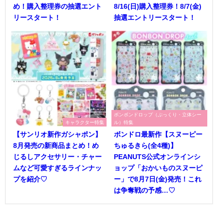
め！購入整理券の抽選エント
8/16(日)購入整理券！8/7(金)
リースタート！
抽選エントリースタート！
ボンボンドロップ（ぷっくり・立体シー
キャラクター特集
ル）特集
【サンリオ新作ガシャポン】
ボンドロ最新作【スヌーピー
8月発売の新商品まとめ！め
ちゅるきら(全4種)】
じるしアクセサリー・チャー
PEANUTS公式オンラインシ
ムなど可愛すぎるラインナッ
ョップ「おかいものスヌーピ
プを紹介♡
ー」で8月7日(金)発売！これ
は争奪戦の予感…♡