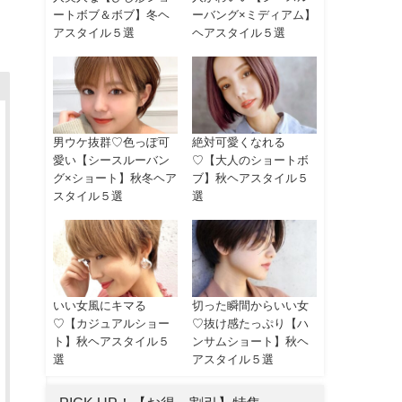
ートボブ＆ボブ】冬ヘ
ーバング×ミディアム】
アスタイル５選
ヘアスタイル５選
男ウケ抜群♡色っぽ可
絶対可愛くなれる
愛い【シースルーバン
♡【大人のショートボ
グ×ショート】秋冬ヘア
ブ】秋ヘアスタイル５
スタイル５選
選
いい女風にキマる
切った瞬間からいい女
♡【カジュアルショー
♡抜け感たっぷり【ハ
ト】秋ヘアスタイル５
ンサムショート】秋ヘ
選
アスタイル５選