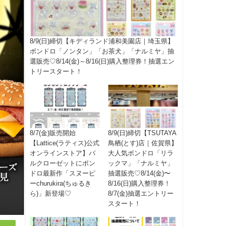
8/9(日)締切【キディランド浦和美園店｜埼玉県】
ボンドロ「ノンタン」「お茶犬」「ナルミヤ」抽
選販売♡8/14(金)～8/16(日)購入整理券！抽選エン
トリースタート！
8/7(金)販売開始
8/9(日)締切【TSUTAYA
【Lattice(ラティス)公式
鳥栖(とす)店｜佐賀県】
オンラインストア】パ
大人気ボンドロ「リラ
ルクローゼットにボン
ックマ」「ナルミヤ」
ドロ最新作「スヌーピ
抽選販売♡8/14(金)〜
ーchurukira(ちゅるき
8/16(日)購入整理券！
ら)」新登場♡
8/7(金)抽選エントリー
スタート！