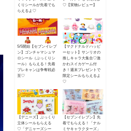
くりシールが先着でも
♡【実物レビュー】
らえるよ♡
5/5開始【セブンイレブ
【マクドナルドハッピ
ン】ゴンチャマシュマ
ーセット】サンリオの
ロシール（ぷっくりシ
推しキャラ大集合♡激
ール）もらえる！先着
かわスイカゲーム付
プレキャンは争奪戦必
き！週末プレゼントで
至♡
限定シールもらえるよ
♡
【デニーズ】ぷっくり
【セブンイレブン】先
立体シールもらえる
着でもらえる！「ナル
♡「デニャーズシー
ミヤキャラクターズ」