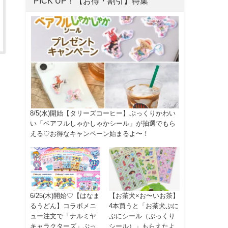
PICK UP！【お得・割引】特集
8/5(水)開始【タリーズコーヒー】ぷっくりかわい
い「ベアフルしゃかしゃかシール」が抽選でもら
える♡お得なキャンペーン始まるよ〜！
6/25(木)開始♡【はなま
【お茶犬×お〜いお茶】
るうどん】コラボメニ
4本買うと「お茶犬ぷに
ュー注文で「ナルミヤ
ぷにシール（ぷっくり
キャラクターズ」ぷっ
シール）」もらえたよ