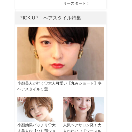
リースタート！
PICK UP！ヘアスタイル特集
小顔美人が叶う♡大人可愛い【丸みショート】冬
ヘアスタイル５選
小顔効果バッチリ♡大
人気ヘアサロン発！大
人美人な【ひし形ショ
人かわいい【シースル