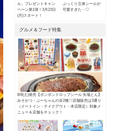
ル」プレゼントキャン
ぷっくり立体シールが
ペーン第1弾！3月23日
可愛すぎた‥♡
(月)スタート！
グルメ＆フード特集
8/8(土)発売【ボンボンドロップシール 矢場とん】
みそかつ・ぶーちゃんの全2種♡店舗販売は3通り
（イートイン・テイクアウト・本店限定）対象メ
ニュー＆店舗をチェック！