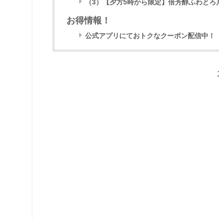
（3）【夕方5時から限定】倍芳醇ふわとろ
お得情報！
公式アプリにておトクなクーポン配信中！