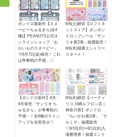
ボンドロ最新作【スヌ
8/8(土)締切【ロフトネ
ーピーちゅるきら(全4
ットストア】ボンボン
種)】PEANUTS公式オ
ドロップシール「サン
ンラインショップ「お
リオ第2弾」抽選販売！
かいものスヌーピー」
8/6(木)抽選エントリー
で8月7日(金)発売！これ
スタート！
は争奪戦の予感…♡
【ボンドロ新作】8月・
8/6(木)締切【パーティ
9月発売「サンリオ ち
リコ 川崎ルフロン店｜
ゅるきら」が争奪戦の
神奈川県】ボンドロ
予感‥！全8種のライン
「ちいかわ第2弾」「ナ
アップを全部見せ♡
ルミヤ」抽選販売
♡8/10(月)〜8/12(水)入
場整理券！抽選エント