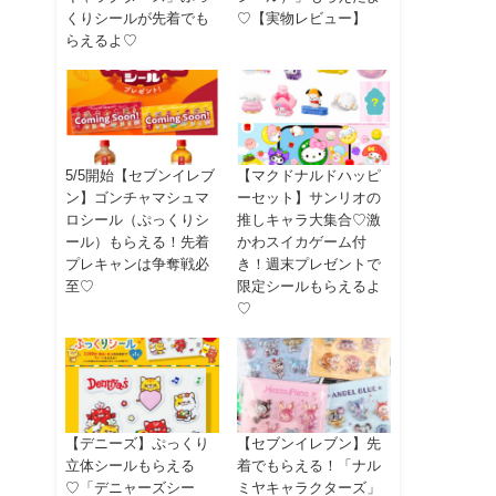
くりシールが先着でも
♡【実物レビュー】
らえるよ♡
5/5開始【セブンイレブ
【マクドナルドハッピ
ン】ゴンチャマシュマ
ーセット】サンリオの
ロシール（ぷっくりシ
推しキャラ大集合♡激
ール）もらえる！先着
かわスイカゲーム付
プレキャンは争奪戦必
き！週末プレゼントで
至♡
限定シールもらえるよ
♡
【デニーズ】ぷっくり
【セブンイレブン】先
立体シールもらえる
着でもらえる！「ナル
♡「デニャーズシー
ミヤキャラクターズ」