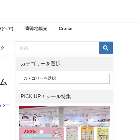
R(ヘア)
寄港地観光
Cruise
ック本
カテゴリーを選択
ム
PICK UP！シール特集
ィター