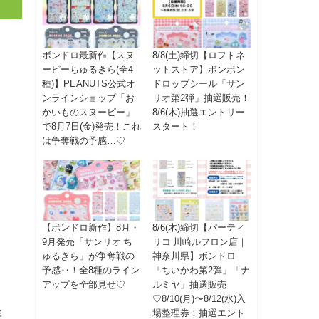
ボンドロ最新作【スヌ
8/8(土)締切【ロフトネ
ーピーちゅるきら(全4
ットストア】ボンボン
種)】PEANUTS公式オ
ドロップシール「サン
ンラインショップ「お
リオ第2弾」抽選販売！
かいものスヌーピー」
8/6(木)抽選エントリー
で8月7日(金)発売！これ
スタート！
は争奪戦の予感…♡
【ボンドロ新作】8月・
8/6(木)締切【パーティ
9月発売「サンリオ ち
リコ 川崎ルフロン店｜
ゅるきら」が争奪戦の
神奈川県】ボンドロ
予感‥！全8種のライン
「ちいかわ第2弾」「ナ
アップを全部見せ♡
ルミヤ」抽選販売
♡8/10(月)〜8/12(水)入
場整理券！抽選エント
年