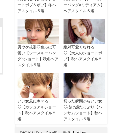
ートボブ＆ボブ】冬ヘ
ーバング×ミディアム】
アスタイル５選
ヘアスタイル５選
男ウケ抜群♡色っぽ可
絶対可愛くなれる
愛い【シースルーバン
♡【大人のショートボ
グ×ショート】秋冬ヘア
ブ】秋ヘアスタイル５
スタイル５選
選
いい女風にキマる
切った瞬間からいい女
♡【カジュアルショー
♡抜け感たっぷり【ハ
ト】秋ヘアスタイル５
ンサムショート】秋ヘ
選
アスタイル５選