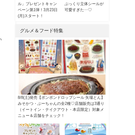
ル」プレゼントキャン
ぷっくり立体シールが
ペーン第1弾！3月23日
可愛すぎた‥♡
(月)スタート！
グルメ＆フード特集
い
8/8(土)発売【ボンボンドロップシール 矢場とん】
みそかつ・ぶーちゃんの全2種♡店舗販売は3通り
（イートイン・テイクアウト・本店限定）対象メ
ニュー＆店舗をチェック！