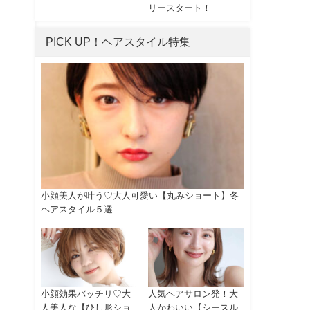
リースタート！
PICK UP！ヘアスタイル特集
小顔美人が叶う♡大人可愛い【丸みショート】冬
ヘアスタイル５選
小顔効果バッチリ♡大
人気ヘアサロン発！大
人美人な【ひし形ショ
人かわいい【シースル