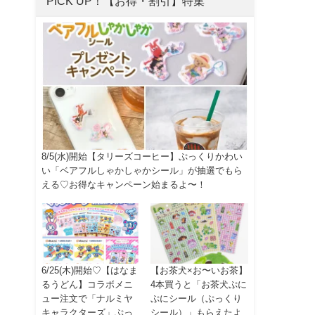
PICK UP！【お得・割引】特集
8/5(水)開始【タリーズコーヒー】ぷっくりかわい
い「ベアフルしゃかしゃかシール」が抽選でもら
える♡お得なキャンペーン始まるよ〜！
6/25(木)開始♡【はなま
【お茶犬×お〜いお茶】
るうどん】コラボメニ
4本買うと「お茶犬ぷに
ュー注文で「ナルミヤ
ぷにシール（ぷっくり
キャラクターズ」ぷっ
シール）」もらえたよ