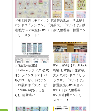
8/9(日)締切【キディランド浦和美園店｜埼玉県】
ボンドロ「ノンタン」「お茶犬」「ナルミヤ」抽
選販売♡8/14(金)～8/16(日)購入整理券！抽選エン
トリースタート！
8/7(金)販売開始
8/9(日)締切【TSUTAYA
【Lattice(ラティス)公式
鳥栖(とす)店｜佐賀県】
オンラインストア】パ
大人気ボンドロ「リラ
ルクローゼットにボン
ックマ」「ナルミヤ」
ドロ最新作「スヌーピ
抽選販売♡8/14(金)〜
ーchurukira(ちゅるき
8/16(日)購入整理券！
ら)」新登場♡
8/7(金)抽選エントリー
スタート！