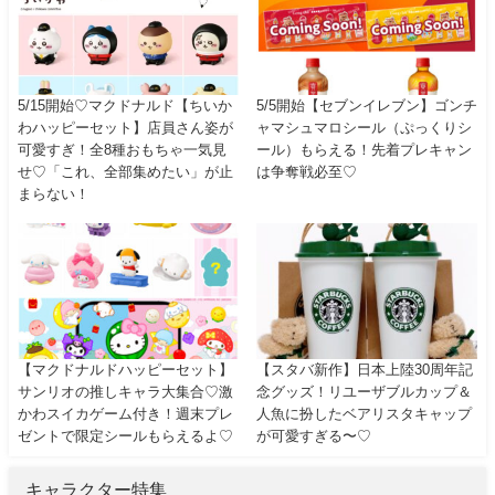
5/15開始♡マクドナルド【ちいか
5/5開始【セブンイレブン】ゴンチ
わハッピーセット】店員さん姿が
ャマシュマロシール（ぷっくりシ
可愛すぎ！全8種おもちゃ一気見
ール）もらえる！先着プレキャン
せ♡「これ、全部集めたい」が止
は争奪戦必至♡
まらない！
【マクドナルドハッピーセット】
【スタバ新作】日本上陸30周年記
サンリオの推しキャラ大集合♡激
念グッズ！リユーザブルカップ＆
かわスイカゲーム付き！週末プレ
人魚に扮したベアリスタキャップ
ゼントで限定シールもらえるよ♡
が可愛すぎる〜♡
キャラクター特集