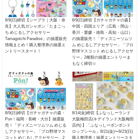
8/9(日)締切【シープラ｜大阪・奈
8/9(日)締切【ガチャガチャの森】
良】大人気ガシャポン「たまごっ
中国・四国エリア（広島・岡山・
ち めじるしアクセサリー
香川・愛媛・徳島・高知・山口）
Tamagotchi Paradise」の抽選販売
の抽選販売！「ディズニーツムツ
情報まとめ！購入整理券の抽選エ
ム めじるしアクセサリー」「プロ
ントリースタート！
野球マスコット めじるしアクセサ
リー」2種類の抽選エントリーま
もなく締切☆
8/9(日)締切【ガチャガチャの森・
8/14(金)締切【ふなっしーランド
Pon！福岡・長崎・大分】抽選販
大阪梅田店(キデイランド大阪梅田
売！「ディズニーツムツム めじる
店内) 】「ふなっしーボンボンド
しアクセサリー」「プロ野球マス
ロップシール」8/21(金)〜8/23(日)
コット めじるしアクセサリー」2
購入整理券！抽選エントリースタ