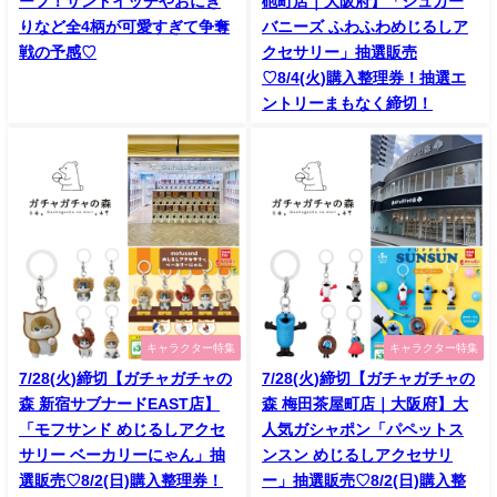
ーフ！サンドイッチやおにぎ
砲町店｜大阪府】「シュガー
りなど全4柄が可愛すぎて争奪
バニーズ ふわふわめじるしア
戦の予感♡
クセサリー」抽選販売
♡8/4(火)購入整理券！抽選エ
ントリーまもなく締切！
キャラクター特集
キャラクター特集
7/28(火)締切【ガチャガチャの
7/28(火)締切【ガチャガチャの
森 新宿サブナードEAST店】
森 梅田茶屋町店｜大阪府】大
「モフサンド めじるしアクセ
人気ガシャポン「パペットス
サリー ベーカリーにゃん」抽
ンスン めじるしアクセサリ
選販売♡8/2(日)購入整理券！
ー」抽選販売♡8/2(日)購入整