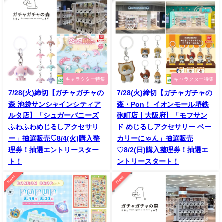
キャラクター特集
キャラクター特集
7/28(火)締切【ガチャガチャの
7/28(火)締切【ガチャガチャの
森 池袋サンシャインシティア
森・Pon！ イオンモール堺鉄
ルタ店】「シュガーバニーズ
砲町店｜大阪府】「モフサン
ふわふわめじるしアクセサリ
ド めじるしアクセサリー ベー
ー」抽選販売♡8/4(火)購入整
カリーにゃん」抽選販売
理券！抽選エントリースター
♡8/2(日)購入整理券！抽選エ
ト！
ントリースタート！
New!
New!