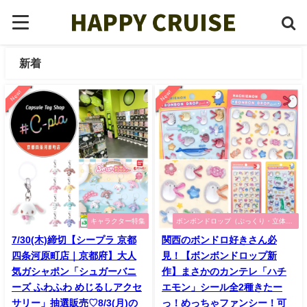
新着
New!
New!
キャラクター特集
ボンボンドロップ（ぷっくり・立体シ
ール）特集
7/30(木)締切【シープラ 京都
関西のボンドロ好きさん必
四条河原町店｜京都府】大人
見！【ボンボンドロップ新
気ガシャポン「シュガーバニ
作】まさかのカンテレ「ハチ
ーズ ふわふわ めじるしアクセ
エモン」シール全2種きたー
サリー」抽選販売♡8/3(月)の
っ！めっちゃファンシー！可