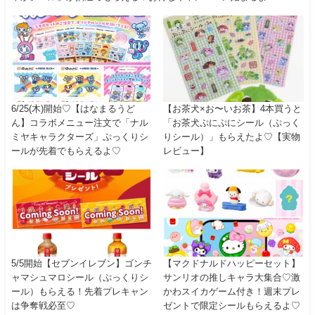
6/25(木)開始♡【はなまるうど
【お茶犬×お〜いお茶】4本買うと
ん】コラボメニュー注文で「ナル
「お茶犬ぷにぷにシール（ぷっく
ミヤキャラクターズ」ぷっくりシ
りシール）」もらえたよ♡【実物
ールが先着でもらえるよ♡
レビュー】
5/5開始【セブンイレブン】ゴンチ
【マクドナルドハッピーセット】
ャマシュマロシール（ぷっくりシ
サンリオの推しキャラ大集合♡激
ール）もらえる！先着プレキャン
かわスイカゲーム付き！週末プレ
は争奪戦必至♡
ゼントで限定シールもらえるよ♡