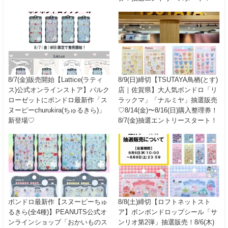
8/7(金)販売開始【Lattice(ラティ
8/9(日)締切【TSUTAYA鳥栖(とす)
ス)公式オンラインストア】パルク
店｜佐賀県】大人気ボンドロ「リ
ローゼットにボンドロ最新作「ス
ラックマ」「ナルミヤ」抽選販売
ヌーピーchurukira(ちゅるきら)」
♡8/14(金)〜8/16(日)購入整理券！
新登場♡
8/7(金)抽選エントリースタート！
ボンドロ最新作【スヌーピーちゅ
8/8(土)締切【ロフトネットスト
るきら(全4種)】PEANUTS公式オ
ア】ボンボンドロップシール「サ
ンラインショップ「おかいものス
ンリオ第2弾」抽選販売！8/6(木)