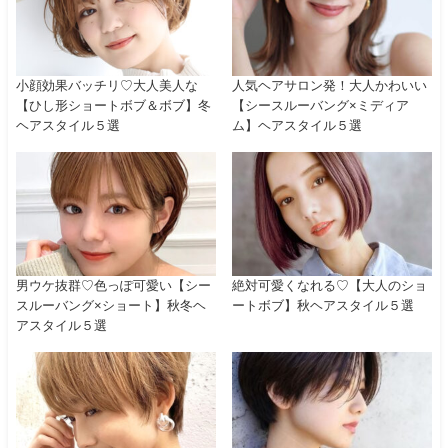
小顔効果バッチリ♡大人美人な
人気ヘアサロン発！大人かわいい
【ひし形ショートボブ＆ボブ】冬
【シースルーバング×ミディア
ヘアスタイル５選
ム】ヘアスタイル５選
男ウケ抜群♡色っぽ可愛い【シー
絶対可愛くなれる♡【大人のショ
スルーバング×ショート】秋冬ヘ
ートボブ】秋ヘアスタイル５選
アスタイル５選