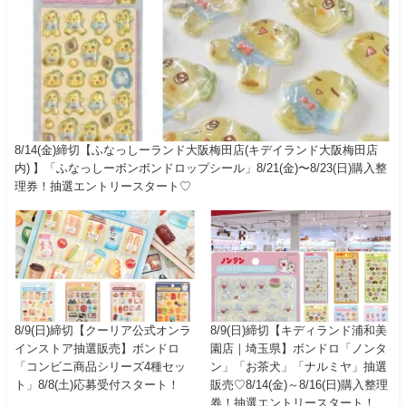
8/14(金)締切【ふなっしーランド大阪梅田店(キデイランド大阪梅田店
内) 】「ふなっしーボンボンドロップシール」8/21(金)〜8/23(日)購入整
理券！抽選エントリースタート♡
8/9(日)締切【クーリア公式オンラ
8/9(日)締切【キディランド浦和美
インストア抽選販売】ボンドロ
園店｜埼玉県】ボンドロ「ノンタ
「コンビニ商品シリーズ4種セッ
ン」「お茶犬」「ナルミヤ」抽選
ト」8/8(土)応募受付スタート！
販売♡8/14(金)～8/16(日)購入整理
券！抽選エントリースタート！