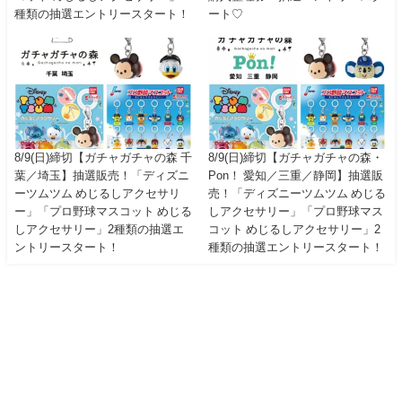
種類の抽選エントリースタート！
ート♡
8/9(日)締切【ガチャガチャの森 千
8/9(日)締切【ガチャガチャの森・
葉／埼玉】抽選販売！「ディズニ
Pon！ 愛知／三重／静岡】抽選販
ーツムツム めじるしアクセサリ
売！「ディズニーツムツム めじる
ー」「プロ野球マスコット めじる
しアクセサリー」「プロ野球マス
しアクセサリー」2種類の抽選エ
コット めじるしアクセサリー」2
ントリースタート！
種類の抽選エントリースタート！
TOP
About Us
お問い合わせ
プライバシーポリシー
サイトマップ