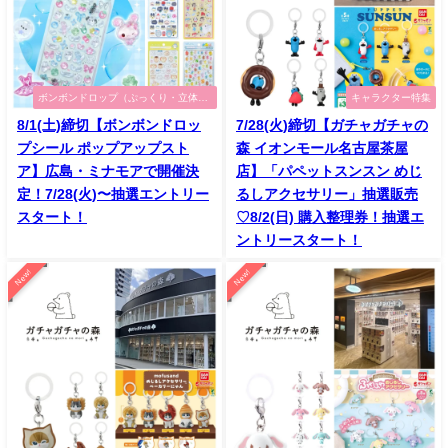
ボンボンドロップ（ぷっくり・立体シ
キャラクター特集
ール）特集
8/1(土)締切【ボンボンドロッ
7/28(火)締切【ガチャガチャの
プシール ポップアップスト
森 イオンモール名古屋茶屋
ア】広島・ミナモアで開催決
店】「パペットスンスン めじ
定！7/28(火)〜抽選エントリー
るしアクセサリー」抽選販売
スタート！
♡8/2(日) 購入整理券！抽選エ
ントリースタート！
New!
New!