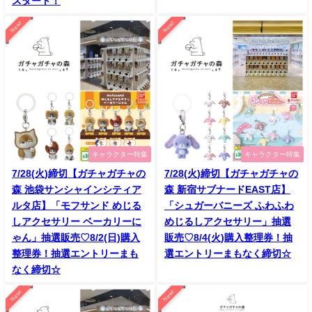
スタート！
New!
New!
キャラクター特集
キャラクター特集
7/28(火)締切【ガチャガチャの
7/28(火)締切【ガチャガチャの
森 池袋サンシャインシティア
森 新宿サブナードEAST店】
ルタ店】「モフサンド めじる
「シュガーバニーズ ふわふわ
しアクセサリー ベーカリーに
めじるしアクセサリー」抽選
ゃん」抽選販売♡8/2(日)購入
販売♡8/4(火)購入整理券！抽
整理券！抽選エントリーまも
選エントリーまもなく締切☆
なく締切☆
New!
New!