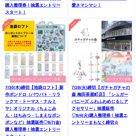
購入整理券！抽選エントリー
愛さマシマシ！
スタート！
New!
New!
ボンボンドロップ（ぷっくり・立体シ
キャラクター特集
ール）特集
7/30(木)締切【池袋ロフト】新
7/28(火)締切【ガチャガチャの
作ボンドロ（パウパト・リラ
森 梅田茶屋町店】「シュガー
ックマ・トーマス・ナルミ
バニーズ ふわふわめじるしア
ヤ）オリジナル（ちょこみ
クセサリー」抽選販売
ん・はちみつ・しまえなボン
♡8/4(火)購入整理券！抽選エ
ボンなど）抽選販売♡8/7(金)
ントリーまもなく締切☆
購入整理券！抽選エントリー