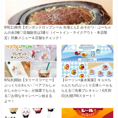
8/8(土)発売【ボンボンドロップシール 矢場とん】みそかつ・ぶーちゃ
んの全2種♡店舗販売は3通り（イートイン・テイクアウト・本店限
定）対象メニュー＆店舗をチェック！
8/5(水)開始【タリーズコーヒー】
【ローソン×森永製菓】キョロち
ぷっくりかわいい「ベアフルしゃ
ゃんたちのぷっくり立体シールも
かしゃかシール」が抽選でもらえ
らえる♡先着プレキャン！6月30
る♡お得なキャンペーン始まる
日(火)朝7時スタート！
よ〜！