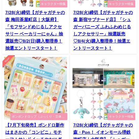
キャラクター特集
キャラクター特集
7/28(火)締切【ガチャガチャの
7/28(火)締切【ガチャガチャの
森 梅田茶屋町店｜大阪府】
森 新宿サブナード店】「シュ
「モフサンドめじるしアクセ
ガーバニーズ ふわふわめじる
サリー ベーカリーにゃん」抽
しアクセサリー」抽選販売
選販売♡8/2(日)購入整理券！
♡8/4(火)購入整理券！抽選エ
抽選エントリースタート！
ントリースタート！
New!
ボンボンドロップ（ぷっくり・立体シ
キャラクター特集
ール）特集
【7月下旬発売】ボンドロ新作
7/28(火)締切【ガチャガチャの
はまさかの「コンビニ」モチ
森・Pon！ イオンモール堺鉄