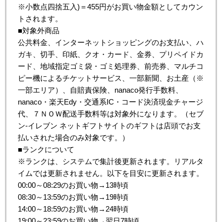
※小数点四捨五入)＝455円がお買い物金額としてカウン
トされます。
■対象外商品
公共料金、インターネットショッピングのお支払い、ハ
ガキ、切手、印紙、クオ・カード、金券、プリペイドカ
ード、地域指定ゴミ袋・ゴミ処理券、前売券、マルチコ
ピー機によるチケットサービス、一部新聞、お土産（※
一部エリア）、自賠責保険、nanaco発行手数料、
nanaco・楽天Edy・交通系IC・コード決済現金チャージ
代、７ＮＯＷ配送手数料等は対象外になります。（セブ
ン‐イレブン ネットギフトサイトのギフトは店頭でお支
払いされた場合のみ対象です。）
■ランクについて
※ランクは、システムで集計後更新されます。リアルタ
イムでは更新されません。以下を目安に更新されます。
00:00～08:29のお買い物→13時頃
08:30～13:59のお買い物→19時頃
14:00～18:59のお買い物→24時頃
19:00～23:59のお買い物→翌日7時頃