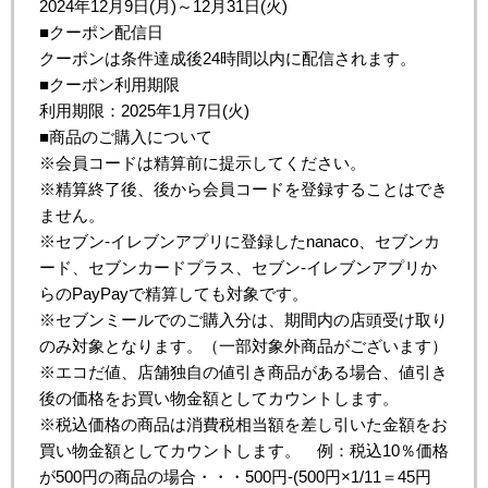
2024年12月9日(月)～12月31日(火)
■クーポン配信日
クーポンは条件達成後24時間以内に配信されます。
■クーポン利用期限
利用期限：2025年1月7日(火)
■商品のご購入について
※会員コードは精算前に提示してください。
※精算終了後、後から会員コードを登録することはでき
ません。
※セブン‐イレブンアプリに登録したnanaco、セブンカ
ード、セブンカードプラス、セブン‐イレブンアプリか
らのPayPayで精算しても対象です。
※セブンミールでのご購入分は、期間内の店頭受け取り
のみ対象となります。（一部対象外商品がございます）
※エコだ値、店舗独自の値引き商品がある場合、値引き
後の価格をお買い物金額としてカウントします。
※税込価格の商品は消費税相当額を差し引いた金額をお
買い物金額としてカウントします。 例：税込10％価格
が500円の商品の場合・・・500円-(500円×1/11＝45円