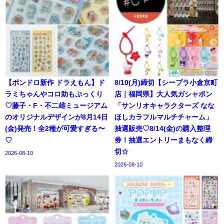
【ボンドロ新作 ドラえもん】ド
8/10(月)締切【シープラ小倉京町
ラミちゃんやコロ助もぷっくり
店｜福岡県】大人気ガシャポン
♡藤子・F・不二雄ミュージアム
「サンリオキャラクターズ なな
のオリジナルデザインが8月14日
ほしカラフルマルチチャーム」
(金)発売！全2種が可愛すぎる〜
抽選販売♡8/14(金)の購入整理
♡
券！抽選エントリーまもなく締
切☆
2026-08-10
2026-08-10