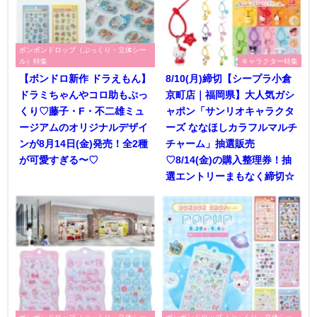
ボンボンドロップ（ぷっくり・立体シー
ル）特集
キャラクター特集
【ボンドロ新作 ドラえもん】
8/10(月)締切【シープラ小倉
ドラミちゃんやコロ助もぷっ
京町店｜福岡県】大人気ガシ
くり♡藤子・F・不二雄ミュ
ャポン「サンリオキャラクタ
ージアムのオリジナルデザイ
ーズ ななほしカラフルマルチ
ンが8月14日(金)発売！全2種
チャーム」抽選販売
が可愛すぎる〜♡
♡8/14(金)の購入整理券！抽
選エントリーまもなく締切☆
ボンボンドロップ（ぷっくり・立体シー
ボンボンドロップ（ぷっくり・立体シー