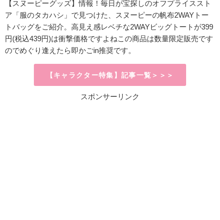
【スヌーピーグッズ】情報！毎日が宝探しのオフプライススト
ア「服のタカハシ」で見つけた、スヌーピーの帆布2WAYトー
トバッグをご紹介。高見え感レベチな2WAYビッグトートが399
円(税込439円)は衝撃価格ですよねこの商品は数量限定販売です
のでめぐり逢えたら即かごin推奨です。
【キャラクター特集】記事一覧＞＞＞
スポンサーリンク