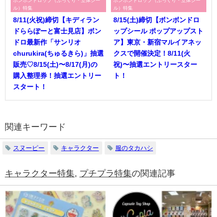
ル）特集
ル）特集
8/11(火祝)締切【キディラン
8/15(土)締切【ボンボンドロ
ドららぽーと富士見店】ボン
ップシール ポップアップスト
ドロ最新作「サンリオ
ア】東京・新宿マルイアネッ
churukira(ちゅるきら)」抽選
クスで開催決定！8/11(火
販売♡8/15(土)〜8/17(月)の
祝)〜抽選エントリースター
購入整理券！抽選エントリー
ト！
スタート！
関連キーワード
スヌーピー
キャラクター
服のタカハシ
キャラクター特集
,
プチプラ特集
の関連記事