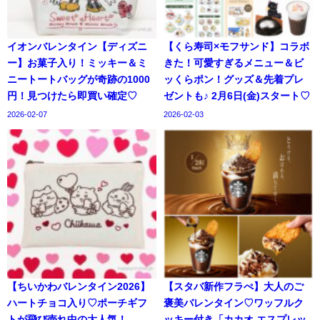
イオンバレンタイン【ディズニ
【くら寿司×モフサンド】コラボ
ー】お菓子入り！ミッキー＆ミ
きた！可愛すぎるメニュー＆ビ
ニートートバッグが奇跡の1000
ッくらポン！グッズ＆先着プレ
円！見つけたら即買い確定♡
ゼントも♪ 2月6日(金)スタート♡
2026-02-07
2026-02-03
【ちいかわバレンタイン2026】
【スタバ新作フラぺ】大人のご
ハートチョコ入り♡ポーチギフ
褒美バレンタイン♡ワッフルク
トが飛び売れ中の大人気！
ッキー付き「カカオ エスプレッ