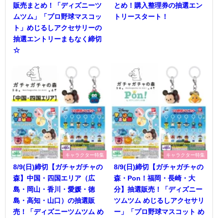
販売まとめ！「ディズニーツ
とめ！購入整理券の抽選エン
ムツム」「プロ野球マスコッ
トリースタート！
ト」めじるしアクセサリーの
抽選エントリーまもなく締切
☆
キャラクター特集
キャラクター特集
8/9(日)締切【ガチャガチャの
8/9(日)締切【ガチャガチャの
森】中国・四国エリア（広
森・Pon！福岡・長崎・大
島・岡山・香川・愛媛・徳
分】抽選販売！「ディズニー
島・高知・山口）の抽選販
ツムツム めじるしアクセサリ
売！「ディズニーツムツム め
ー」「プロ野球マスコット め