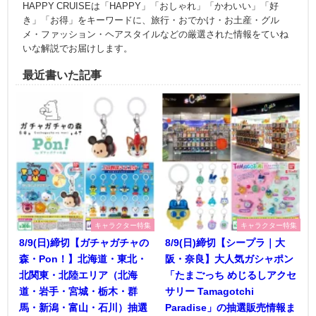
HAPPY CRUISEは「HAPPY」「おしゃれ」「かわいい」「好
き」「お得」をキーワードに、旅行・おでかけ・お土産・グル
メ・ファッション・ヘアスタイルなどの厳選された情報をていね
いな解説でお届けします。
最近書いた記事
キャラクター特集
キャラクター特集
8/9(日)締切【ガチャガチャの
8/9(日)締切【シープラ｜大
森・Pon！】北海道・東北・
阪・奈良】大人気ガシャポン
北関東・北陸エリア（北海
「たまごっち めじるしアクセ
道・岩手・宮城・栃木・群
サリー Tamagotchi
馬・新潟・富山・石川）抽選
Paradise」の抽選販売情報ま